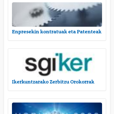
Enpresekin kontratuak eta Patenteak
Ikerkuntzarako Zerbitzu Orokorrak