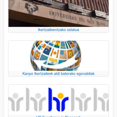
Ikertzaileentzako ostatua
Kanpo Ikertzaileek aldi baterako egonaldiak