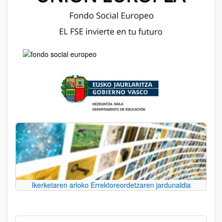
Ikerketaren arloko Errektoreordetzaren jardunaldia