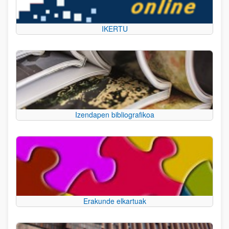
IKERTU
Izendapen bibliografikoa
Erakunde elkartuak