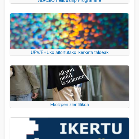
UPV/EHUko aitortutako ikerketa taldeak
Ekoizpen zientifikoa