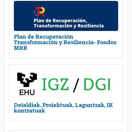
Plan de Recuperación
Transformación y Resiliencia- Fondos
MRR
Deialdiak, Proiektuak, Laguntzak, IK
kontratuak