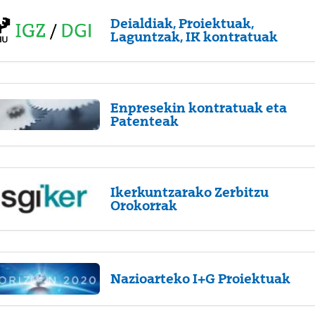
Deialdiak, Proiektuak,
Laguntzak, IK kontratuak
Enpresekin kontratuak eta
Patenteak
Ikerkuntzarako Zerbitzu
Orokorrak
Nazioarteko I+G Proiektuak