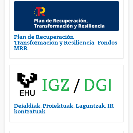
Plan de Recuperación
Transformación y Resiliencia- Fondos
MRR
Deialdiak, Proiektuak, Laguntzak, IK
kontratuak