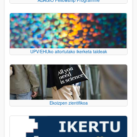
UPV/EHUko aitortutako ikerketa taldeak
Ekoizpen zientifikoa