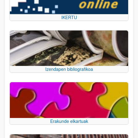
IKERTU
Izendapen bibliografikoa
Erakunde elkartuak