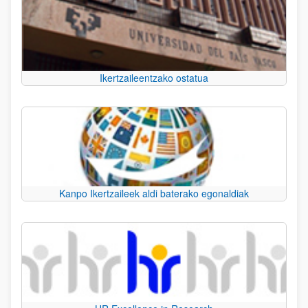
Ikertzaileentzako ostatua
Kanpo Ikertzaileek aldi baterako egonaldiak