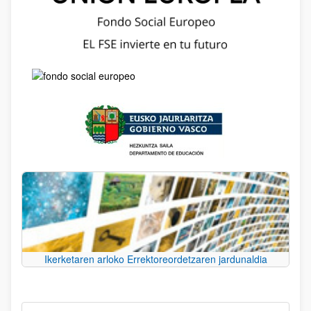
Ikerketaren arloko Errektoreordetzaren jardunaldia