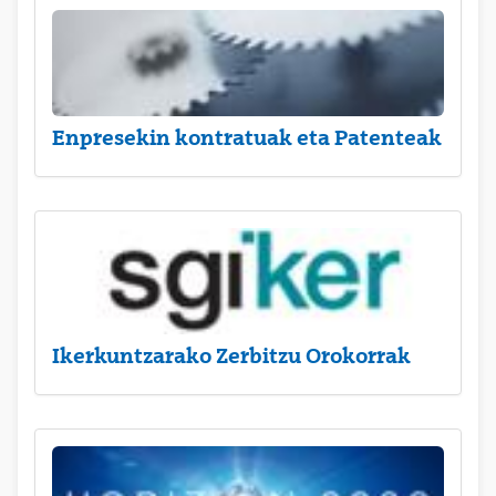
Enpresekin kontratuak eta Patenteak
Ikerkuntzarako Zerbitzu Orokorrak