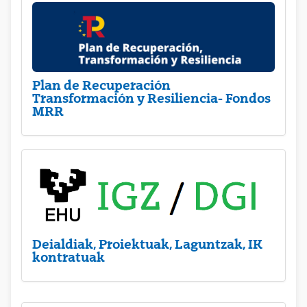
Plan de Recuperación
Transformación y Resiliencia- Fondos
MRR
Deialdiak, Proiektuak, Laguntzak, IK
kontratuak