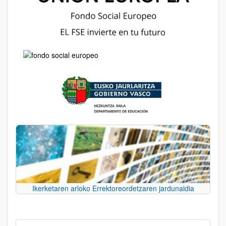
Ikerketaren arloko Errektoreordetzaren jardunaldia