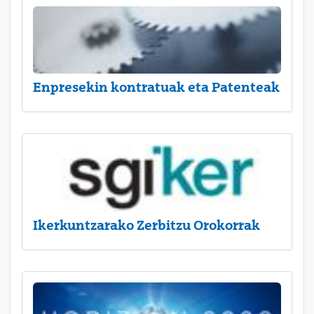
Enpresekin kontratuak eta Patenteak
Ikerkuntzarako Zerbitzu Orokorrak