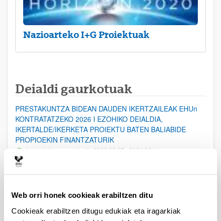
Nazioarteko I+G Proiektuak
Deialdi gaurkotuak
PRESTAKUNTZA BIDEAN DAUDEN IKERTZAILEAK EHUn
KONTRATATZEKO 2026 I EZOHIKO DEIALDIA,
IKERTALDE/IKERKETA PROIEKTU BATEN BALIABIDE
PROPIOEKIN FINANTZATURIK
Aurkezteko epea zabalik: 2026/08/07 - 2026/08/14
ESKAERAK AURKEZTEKO EPEA 2026-08-14 ARTE ZABALIK.
UPV/EHUn Azpiegitura Zientifikoa eta Funts Bibliografikoak
Web orri honek cookieak erabiltzen ditu
erosi eta berritzeko laguntzak 2026
Izapide irekia
Cookieak erabiltzen ditugu edukiak eta iragarkiak