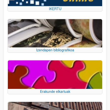
IKERTU
Izendapen bibliografikoa
Erakunde elkartuak