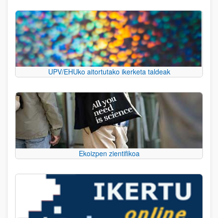
UPV/EHUko aitortutako ikerketa taldeak
Ekoizpen zientifikoa