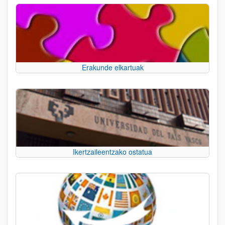
Erakunde elkartuak
Ikertzaileentzako ostatua