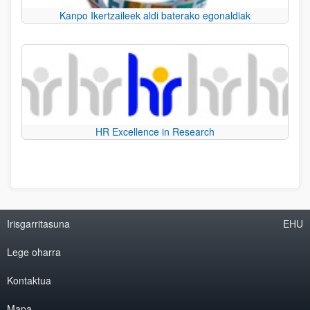
Kanpo Ikertzaileek aldi baterako egonaldiak
HR Excellence in Research
Irisgarritasuna
EHU
Lege oharra
Kontaktua
Mapa