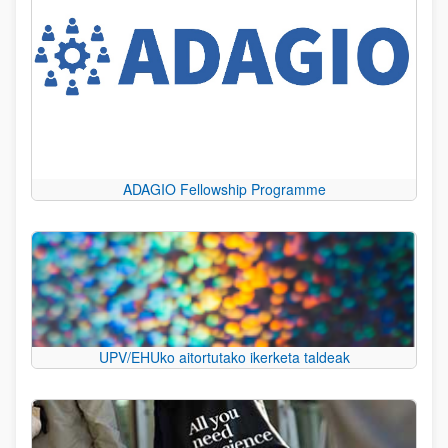
ADAGIO Fellowship Programme
UPV/EHUko aitortutako ikerketa taldeak