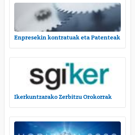
Enpresekin kontratuak eta Patenteak
Ikerkuntzarako Zerbitzu Orokorrak