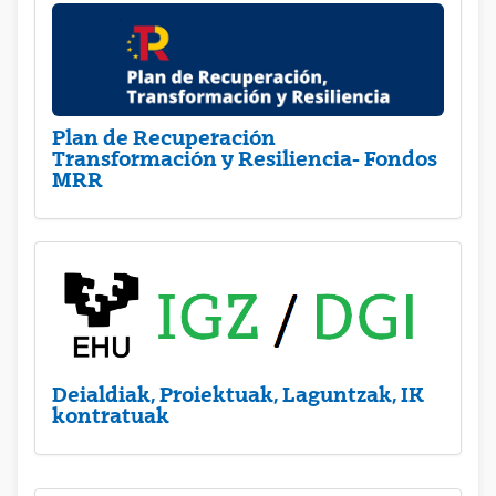
Plan de Recuperación
Transformación y Resiliencia- Fondos
MRR
Deialdiak, Proiektuak, Laguntzak, IK
kontratuak