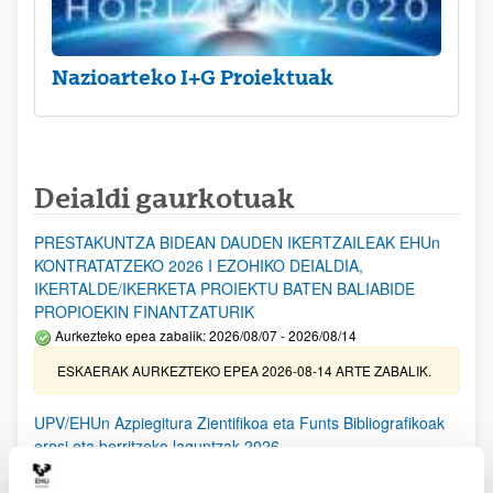
Nazioarteko I+G Proiektuak
Deialdi gaurkotuak
PRESTAKUNTZA BIDEAN DAUDEN IKERTZAILEAK EHUn
KONTRATATZEKO 2026 I EZOHIKO DEIALDIA,
IKERTALDE/IKERKETA PROIEKTU BATEN BALIABIDE
PROPIOEKIN FINANTZATURIK
Aurkezteko epea zabalik: 2026/08/07 - 2026/08/14
ESKAERAK AURKEZTEKO EPEA 2026-08-14 ARTE ZABALIK.
UPV/EHUn Azpiegitura Zientifikoa eta Funts Bibliografikoak
erosi eta berritzeko laguntzak 2026
Izapide irekia