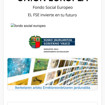
Ikerketaren arloko Errektoreordetzaren jardunaldia