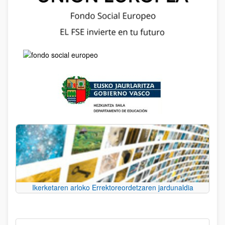
Ikerketaren arloko Errektoreordetzaren jardunaldia