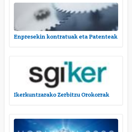
Enpresekin kontratuak eta Patenteak
Ikerkuntzarako Zerbitzu Orokorrak