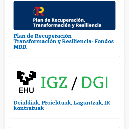
Plan de Recuperación
Transformación y Resiliencia- Fondos
MRR
Deialdiak, Proiektuak, Laguntzak, IK
kontratuak