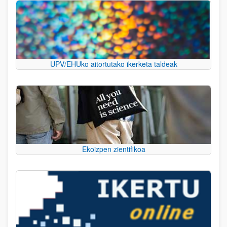
UPV/EHUko aitortutako ikerketa taldeak
Ekoizpen zientifikoa