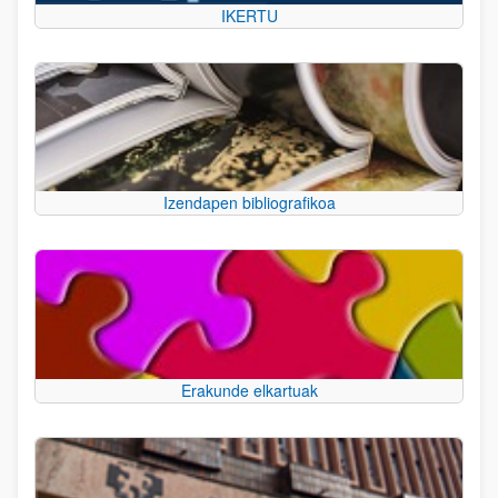
IKERTU
Izendapen bibliografikoa
Erakunde elkartuak