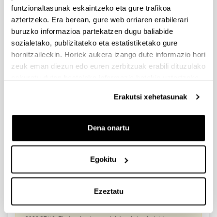
2026/03/25. Onartutako eta baztertutako eskabideen behin-
funtzionaltasunak eskaintzeko eta gure trafikoa
behineko zerrendako akatsen zuzenketa - 2026/03/23-
aztertzeko. Era berean, gure web orriaren erabilerari
Onartuak izan diren eta akatsen bat zuzendu behar duten
eskaeren behin-behineko zerrenda. Alegazioak aurkezteko
buruzko informazioa partekatzen dugu baliabide
epea: 2026/03/24tik 2026/04/09rarte. (biak barne)
sozialetako, publizitateko eta estatistiketako gure
hornitzaileekin. Horiek aukera izango dute informazio hori
Zientzia, Teknologia eta Berrikuntza arloetako kultura
zeuk eman diezun edo euren zerbitzuak erabili dituzulako
sustatzeko laguntzen deialdia (FECYT) 2026
eskuratu duten bestelako informazio batekin uztartzeko.
Aurkezteko epea zabalik: 2026/07/01 - 2026/09/16 13:00
Erakutsi xehetasunak
Dokumentazioa bidaltzeko barne-epea: bakarkako
proposamenak 2026/09/14 –proposamen koordinatuak:
2026/09/11
Dena onartu
FUNDACION LA CAIXA JUNIOR LEADER RETAINING
PROGRAMME 2027
Izapide irekia
Egokitu
IKERTZAILE DOKTOREAK UPV/EHUn KONTRATATZEKO
DEIALDIA (2026)
Ezeztatu
Izapide irekia (Eskaerak aurkezteko epea: 2026/06/03 - 2026/06/25
23:59)