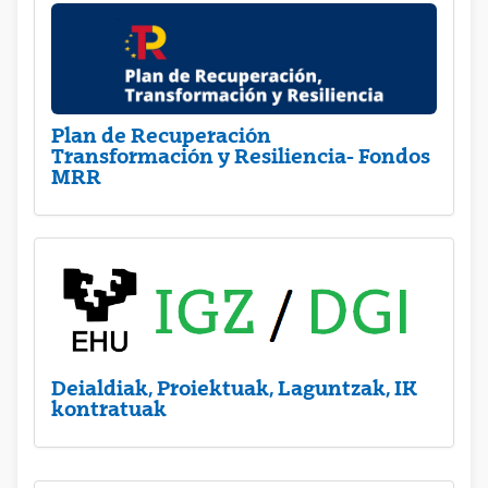
Plan de Recuperación
Transformación y Resiliencia- Fondos
MRR
Deialdiak, Proiektuak, Laguntzak, IK
kontratuak