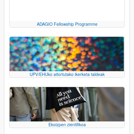
ADAGIO Fellowship Programme
UPV/EHUko aitortutako ikerketa taldeak
Ekoizpen zientifikoa