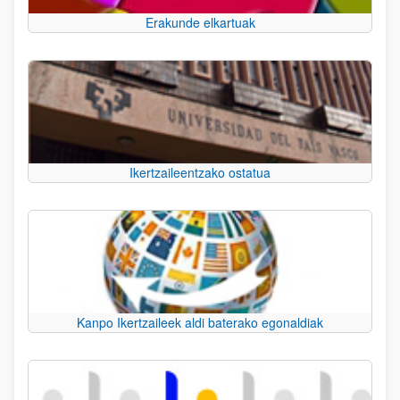
Erakunde elkartuak
Ikertzaileentzako ostatua
Kanpo Ikertzaileek aldi baterako egonaldiak