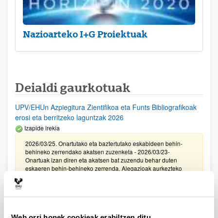
Nazioarteko I+G Proiektuak
Deialdi gaurkotuak
UPV/EHUn Azpiegitura Zientifikoa eta Funts Bibliografikoak
erosi eta berritzeko laguntzak 2026
Izapide irekia
2026/03/25. Onartutako eta baztertutako eskabideen behin-
behineko zerrendako akatsen zuzenketa - 2026/03/23-
Onartuak izan diren eta akatsen bat zuzendu behar duten
eskaeren behin-behineko zerrenda. Alegazioak aurkezteko
epea: 2026/03/24tik 2026/04/09rarte. (biak barne)
Zientzia, Teknologia eta Berrikuntza arloetako kultura
sustatzeko laguntzen deialdia (FECYT) 2026
Web orri honek cookieak erabiltzen ditu