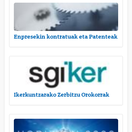
Enpresekin kontratuak eta Patenteak
Ikerkuntzarako Zerbitzu Orokorrak