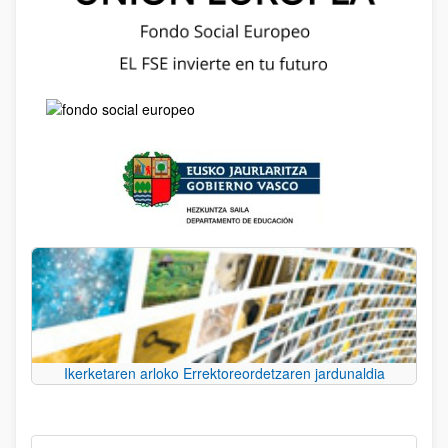
Ikerketaren arloko Errektoreordetzaren jardunaldia