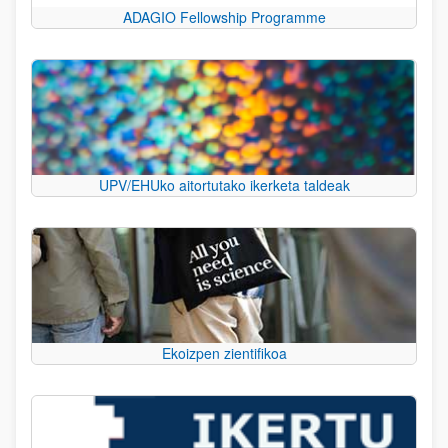
ADAGIO Fellowship Programme
UPV/EHUko aitortutako ikerketa taldeak
Ekoizpen zientifikoa