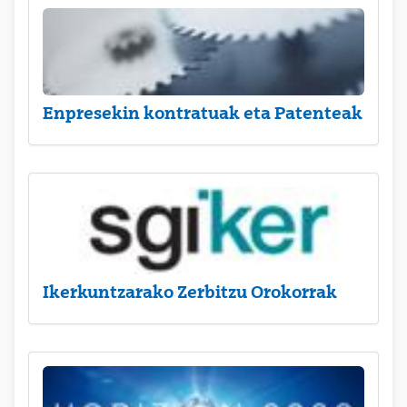
Enpresekin kontratuak eta Patenteak
Ikerkuntzarako Zerbitzu Orokorrak