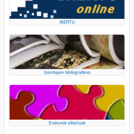
IKERTU
Izendapen bibliografikoa
Erakunde elkartuak