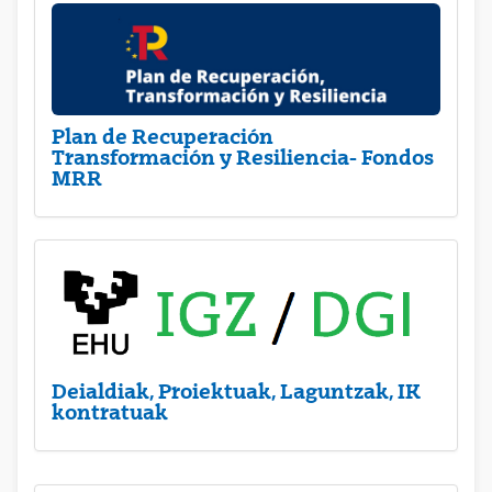
Plan de Recuperación
Transformación y Resiliencia- Fondos
MRR
Deialdiak, Proiektuak, Laguntzak, IK
kontratuak