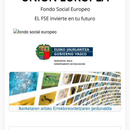
Ikerketaren arloko Errektoreordetzaren jardunaldia