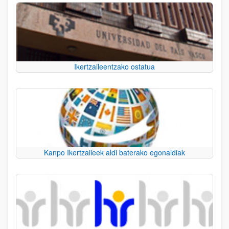
Ikertzaileentzako ostatua
Kanpo Ikertzaileek aldi baterako egonaldiak