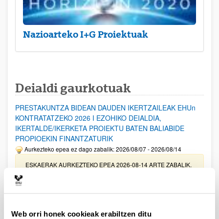
Nazioarteko I+G Proiektuak
Deialdi gaurkotuak
PRESTAKUNTZA BIDEAN DAUDEN IKERTZAILEAK EHUn
KONTRATATZEKO 2026 I EZOHIKO DEIALDIA,
IKERTALDE/IKERKETA PROIEKTU BATEN BALIABIDE
PROPIOEKIN FINANTZATURIK
Aurkezteko epea ez dago zabalik: 2026/08/07 - 2026/08/14
ESKAERAK AURKEZTEKO EPEA 2026-08-14 ARTE ZABALIK.
UPV/EHUn Azpiegitura Zientifikoa eta Funts Bibliografikoak
erosi eta berritzeko laguntzak 2026
Izapide irekia
Web orri honek cookieak erabiltzen ditu