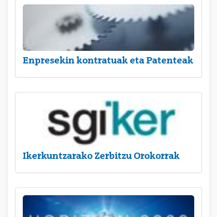
Enpresekin kontratuak eta Patenteak
Ikerkuntzarako Zerbitzu Orokorrak