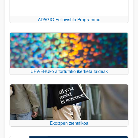
ADAGIO Fellowship Programme
UPV/EHUko aitortutako ikerketa taldeak
Ekoizpen zientifikoa