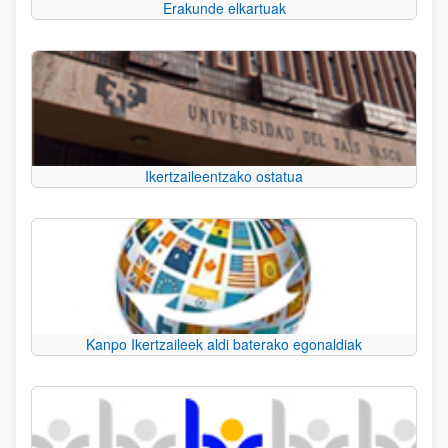
Erakunde elkartuak
Ikertzaileentzako ostatua
Kanpo Ikertzaileek aldi baterako egonaldiak