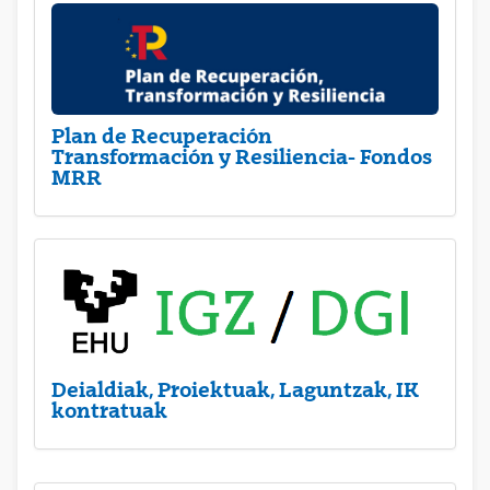
Plan de Recuperación
Transformación y Resiliencia- Fondos
MRR
Deialdiak, Proiektuak, Laguntzak, IK
kontratuak