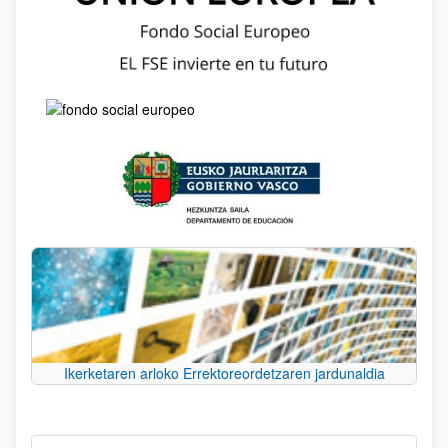
Ikerketaren arloko Errektoreordetzaren jardunaldia