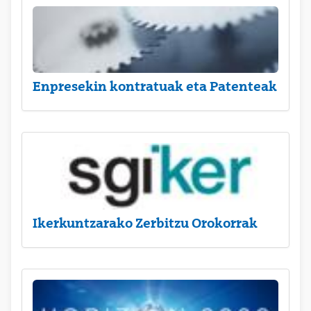
Enpresekin kontratuak eta Patenteak
Ikerkuntzarako Zerbitzu Orokorrak