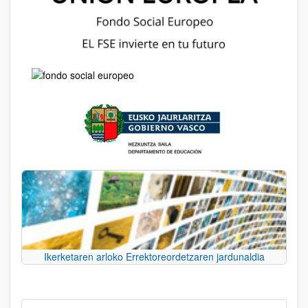
Ikerketaren arloko Errektoreordetzaren jardunaldia