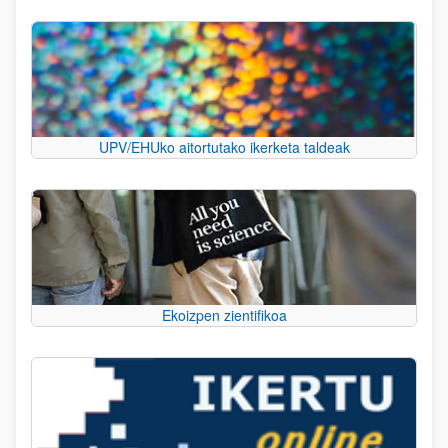
UPV/EHUko aitortutako ikerketa taldeak
Ekoizpen zientifikoa