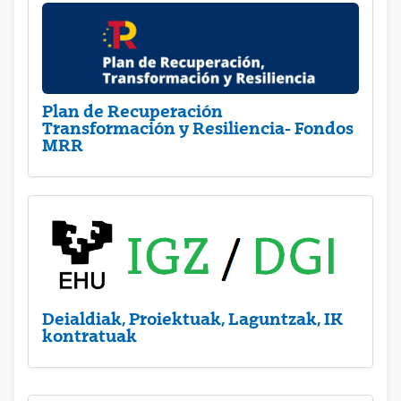
Plan de Recuperación
Transformación y Resiliencia- Fondos
MRR
Deialdiak, Proiektuak, Laguntzak, IK
kontratuak