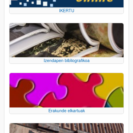
IKERTU
Izendapen bibliografikoa
Erakunde elkartuak