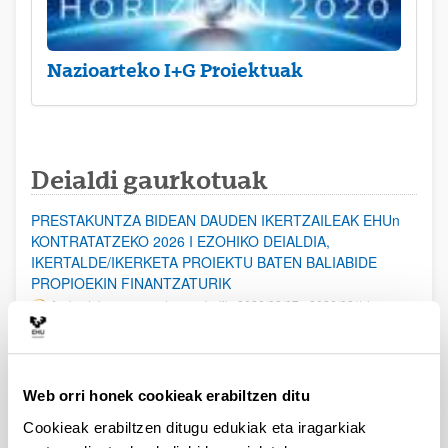
Nazioarteko I+G Proiektuak
Deialdi gaurkotuak
PRESTAKUNTZA BIDEAN DAUDEN IKERTZAILEAK EHUn
KONTRATATZEKO 2026 I EZOHIKO DEIALDIA,
IKERTALDE/IKERKETA PROIEKTU BATEN BALIABIDE
PROPIOEKIN FINANTZATURIK
Aurkezteko epea ez dago zabalik: 2026/08/07 - 2026/08/14
ESKAERAK AURKEZTEKO EPEA 2026-08-14 ARTE ZABALIK.
UPV/EHUn Azpiegitura Zientifikoa eta Funts Bibliografikoak
Web orri honek cookieak erabiltzen ditu
erosi eta berritzeko laguntzak 2026
Izapide irekia
Cookieak erabiltzen ditugu edukiak eta iragarkiak