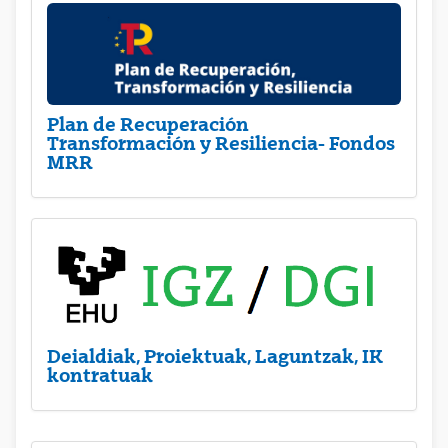
Plan de Recuperación
Transformación y Resiliencia- Fondos
MRR
Deialdiak, Proiektuak, Laguntzak, IK
kontratuak