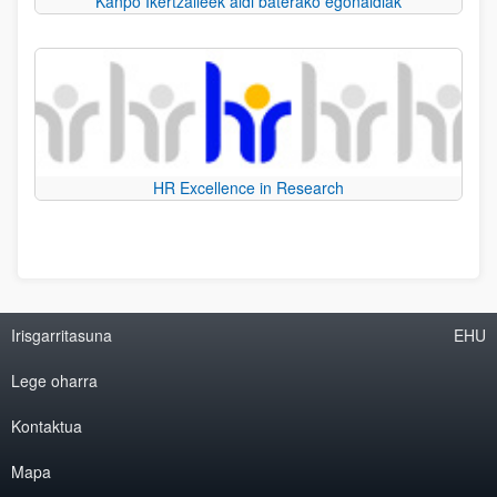
Kanpo Ikertzaileek aldi baterako egonaldiak
HR Excellence in Research
Irisgarritasuna
EHU
Lege oharra
Kontaktua
Mapa