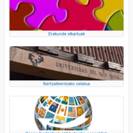
Erakunde elkartuak
Ikertzaileentzako ostatua