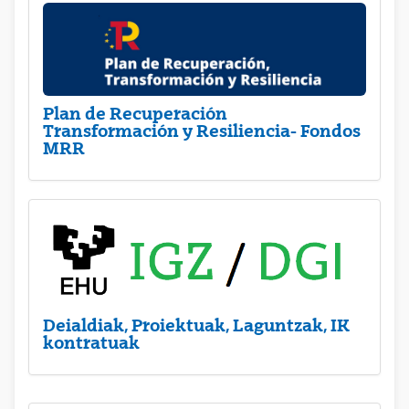
Plan de Recuperación
Transformación y Resiliencia- Fondos
MRR
Deialdiak, Proiektuak, Laguntzak, IK
kontratuak