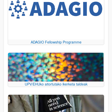
ADAGIO Fellowship Programme
UPV/EHUko aitortutako ikerketa taldeak