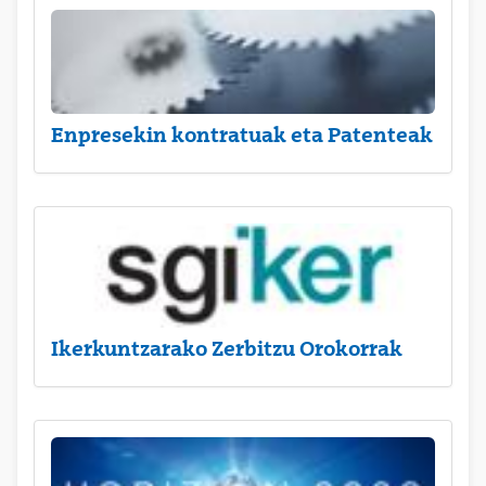
Enpresekin kontratuak eta Patenteak
Ikerkuntzarako Zerbitzu Orokorrak