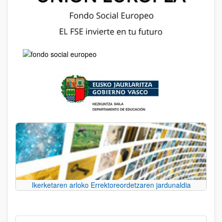
Ikerketaren arloko Errektoreordetzaren jardunaldia