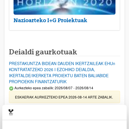
Nazioarteko I+G Proiektuak
Deialdi gaurkotuak
PRESTAKUNTZA BIDEAN DAUDEN IKERTZAILEAK EHUn
KONTRATATZEKO 2026 I EZOHIKO DEIALDIA,
IKERTALDE/IKERKETA PROIEKTU BATEN BALIABIDE
PROPIOEKIN FINANTZATURIK
Aurkezteko epea zabalik: 2026/08/07 - 2026/08/14
ESKAERAK AURKEZTEKO EPEA 2026-08-14 ARTE ZABALIK.
UPV/EHUn Azpiegitura Zientifikoa eta Funts Bibliografikoak
erosi eta berritzeko laguntzak 2026
Izapide irekia