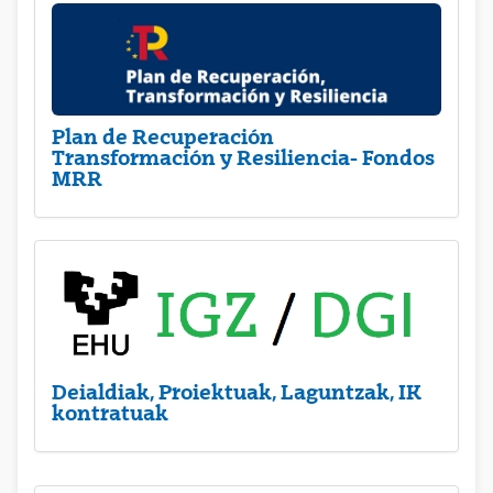
Plan de Recuperación
Transformación y Resiliencia- Fondos
MRR
Deialdiak, Proiektuak, Laguntzak, IK
kontratuak