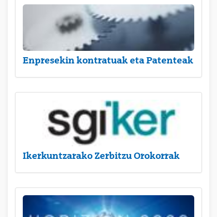
Enpresekin kontratuak eta Patenteak
Ikerkuntzarako Zerbitzu Orokorrak