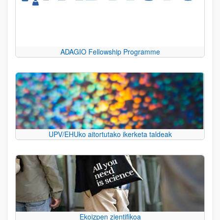
ADAGIO Fellowship Programme
UPV/EHUko aitortutako ikerketa taldeak
Ekoizpen zientifikoa