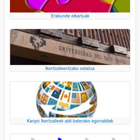
Erakunde elkartuak
Ikertzaileentzako ostatua
Kanpo Ikertzaileek aldi baterako egonaldiak