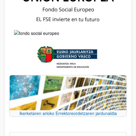
Ikerketaren arloko Errektoreordetzaren jardunaldia