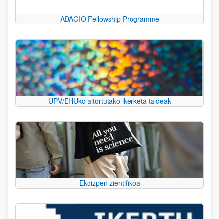
ADAGIO Fellowship Programme
UPV/EHUko aitortutako ikerketa taldeak
Ekoizpen zientifikoa