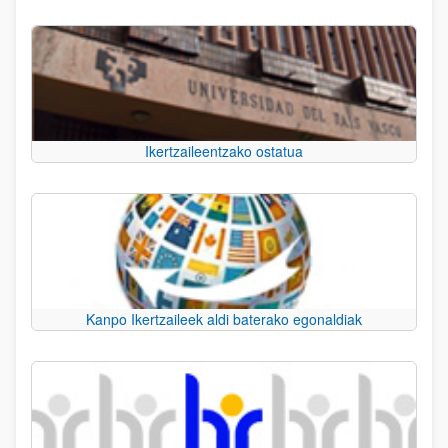
Ikertzaileentzako ostatua
Kanpo Ikertzaileek aldi baterako egonaldiak