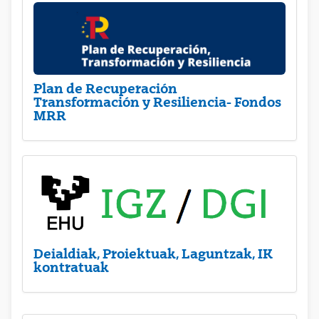
Plan de Recuperación
Transformación y Resiliencia- Fondos
MRR
Deialdiak, Proiektuak, Laguntzak, IK
kontratuak