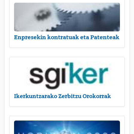
Enpresekin kontratuak eta Patenteak
Ikerkuntzarako Zerbitzu Orokorrak