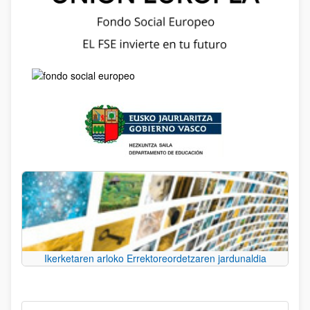
Ikerketaren arloko Errektoreordetzaren jardunaldia