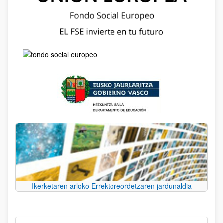
Ikerketaren arloko Errektoreordetzaren jardunaldia