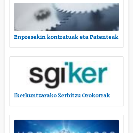
Enpresekin kontratuak eta Patenteak
Ikerkuntzarako Zerbitzu Orokorrak