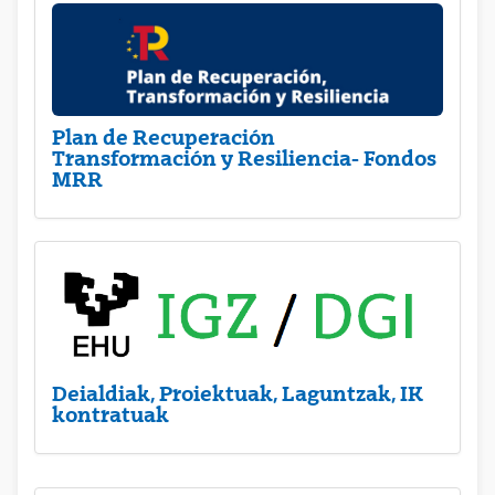
Plan de Recuperación
Transformación y Resiliencia- Fondos
MRR
Deialdiak, Proiektuak, Laguntzak, IK
kontratuak