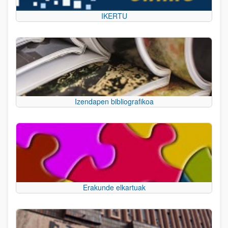
IKERTU
Izendapen bibliografikoa
Erakunde elkartuak