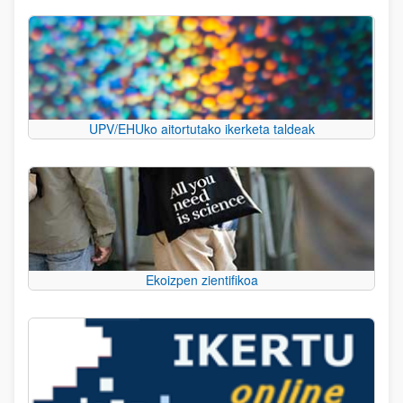
UPV/EHUko aitortutako ikerketa taldeak
Ekoizpen zientifikoa