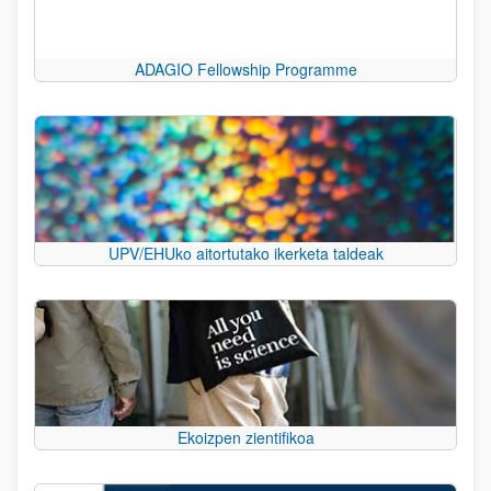
ADAGIO Fellowship Programme
UPV/EHUko aitortutako ikerketa taldeak
Ekoizpen zientifikoa