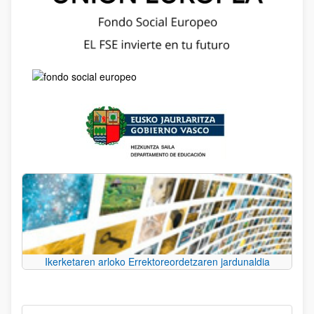
Ikerketaren arloko Errektoreordetzaren jardunaldia