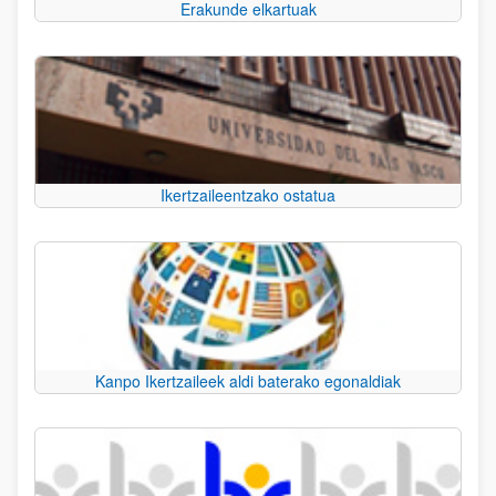
Erakunde elkartuak
Ikertzaileentzako ostatua
Kanpo Ikertzaileek aldi baterako egonaldiak