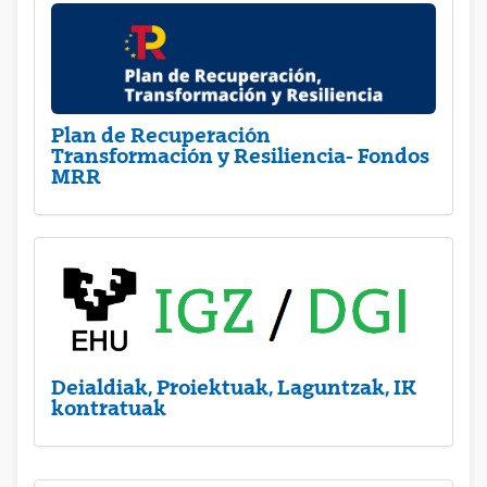
Plan de Recuperación
Transformación y Resiliencia- Fondos
MRR
Deialdiak, Proiektuak, Laguntzak, IK
kontratuak