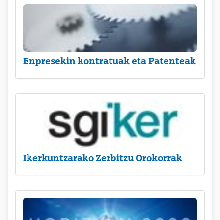
Enpresekin kontratuak eta Patenteak
Ikerkuntzarako Zerbitzu Orokorrak