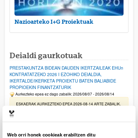
Nazioarteko I+G Proiektuak
Deialdi gaurkotuak
PRESTAKUNTZA BIDEAN DAUDEN IKERTZAILEAK EHUn
KONTRATATZEKO 2026 I EZOHIKO DEIALDIA,
IKERTALDE/IKERKETA PROIEKTU BATEN BALIABIDE
PROPIOEKIN FINANTZATURIK
Aurkezteko epea ez dago zabalik: 2026/08/07 - 2026/08/14
ESKAERAK AURKEZTEKO EPEA 2026-08-14 ARTE ZABALIK.
UPV/EHUn Azpiegitura Zientifikoa eta Funts Bibliografikoak
erosi eta berritzeko laguntzak 2026
Izapide irekia
Web orri honek cookieak erabiltzen ditu