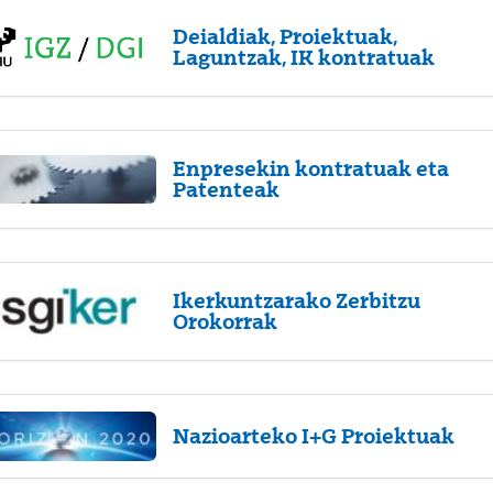
Deialdiak, Proiektuak,
Laguntzak, IK kontratuak
Enpresekin kontratuak eta
Patenteak
Ikerkuntzarako Zerbitzu
Orokorrak
Nazioarteko I+G Proiektuak