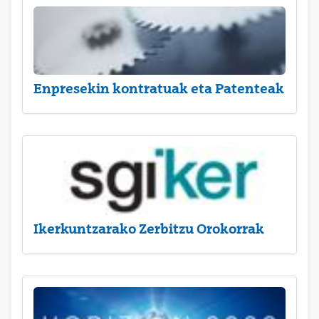
Enpresekin kontratuak eta Patenteak
Ikerkuntzarako Zerbitzu Orokorrak