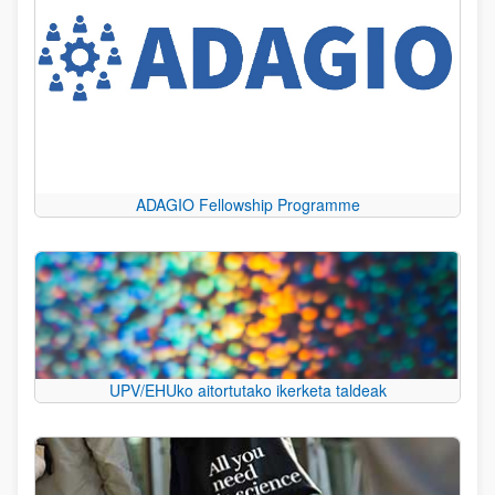
ADAGIO Fellowship Programme
UPV/EHUko aitortutako ikerketa taldeak