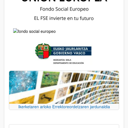
Ikerketaren arloko Errektoreordetzaren jardunaldia