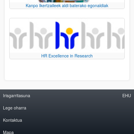
Kanpo Ikertzaileek aldi baterako egonaldiak
HR Excellence in Research
Irisgarritasuna
EHU
Lege oharra
Kontaktua
Mapa