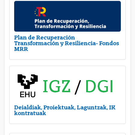
Plan de Recuperación
Transformación y Resiliencia- Fondos
MRR
Deialdiak, Proiektuak, Laguntzak, IK
kontratuak