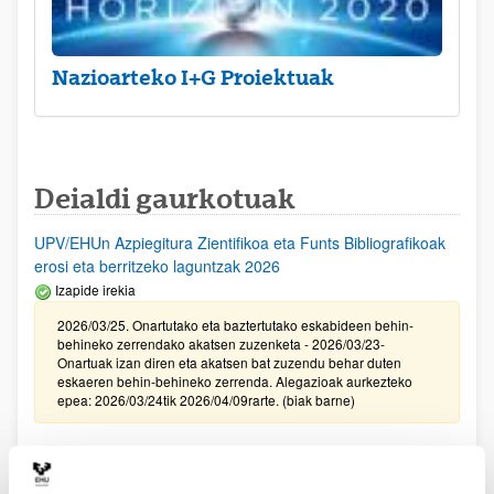
Nazioarteko I+G Proiektuak
Deialdi gaurkotuak
UPV/EHUn Azpiegitura Zientifikoa eta Funts Bibliografikoak
erosi eta berritzeko laguntzak 2026
Izapide irekia
2026/03/25. Onartutako eta baztertutako eskabideen behin-
behineko zerrendako akatsen zuzenketa - 2026/03/23-
Onartuak izan diren eta akatsen bat zuzendu behar duten
eskaeren behin-behineko zerrenda. Alegazioak aurkezteko
epea: 2026/03/24tik 2026/04/09rarte. (biak barne)
Zientzia, Teknologia eta Berrikuntza arloetako kultura
sustatzeko laguntzen deialdia (FECYT) 2026