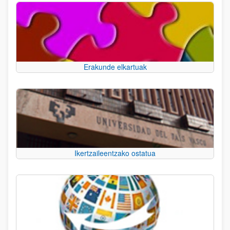
Erakunde elkartuak
Ikertzaileentzako ostatua