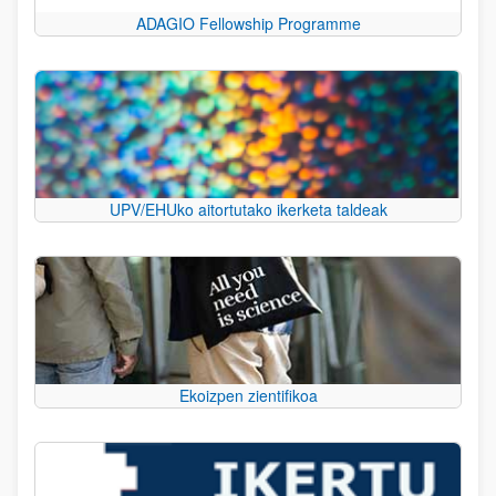
ADAGIO Fellowship Programme
UPV/EHUko aitortutako ikerketa taldeak
Ekoizpen zientifikoa