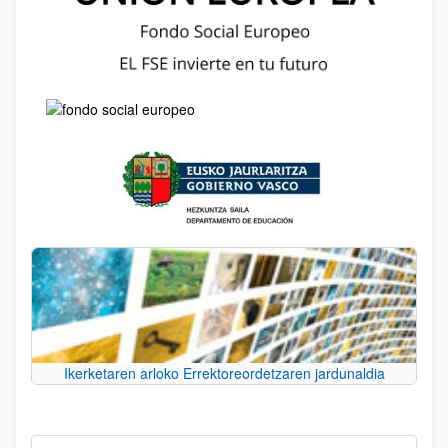
Ikerketaren arloko Errektoreordetzaren jardunaldia