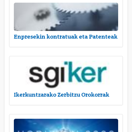
Enpresekin kontratuak eta Patenteak
Ikerkuntzarako Zerbitzu Orokorrak