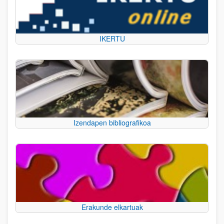
IKERTU
Izendapen bibliografikoa
Erakunde elkartuak