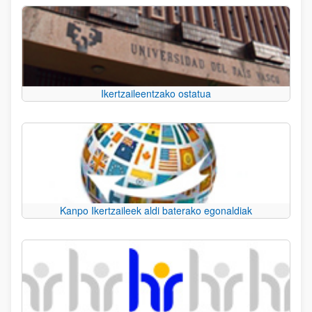
Ikertzaileentzako ostatua
Kanpo Ikertzaileek aldi baterako egonaldiak