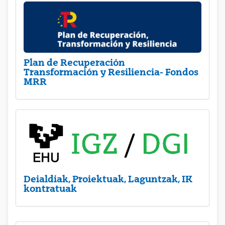
Plan de Recuperación
Transformación y Resiliencia- Fondos
MRR
Deialdiak, Proiektuak, Laguntzak, IK
kontratuak