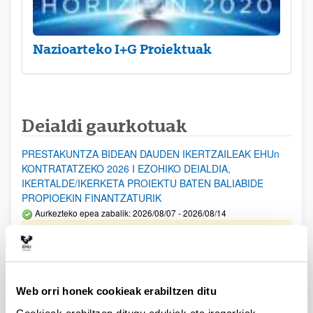
Nazioarteko I+G Proiektuak
Deialdi gaurkotuak
PRESTAKUNTZA BIDEAN DAUDEN IKERTZAILEAK EHUn
KONTRATATZEKO 2026 I EZOHIKO DEIALDIA,
IKERTALDE/IKERKETA PROIEKTU BATEN BALIABIDE
PROPIOEKIN FINANTZATURIK
Aurkezteko epea zabalik: 2026/08/07 - 2026/08/14
ESKAERAK AURKEZTEKO EPEA 2026-08-14 ARTE ZABALIK.
UPV/EHUn Azpiegitura Zientifikoa eta Funts Bibliografikoak
erosi eta berritzeko laguntzak 2026
Web orri honek cookieak erabiltzen ditu
Izapide irekia