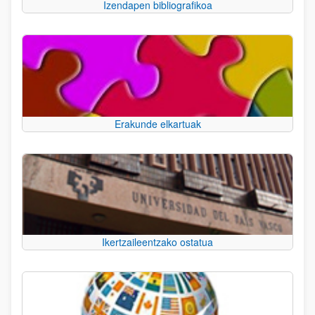
Izendapen bibliografikoa
Erakunde elkartuak
Ikertzaileentzako ostatua