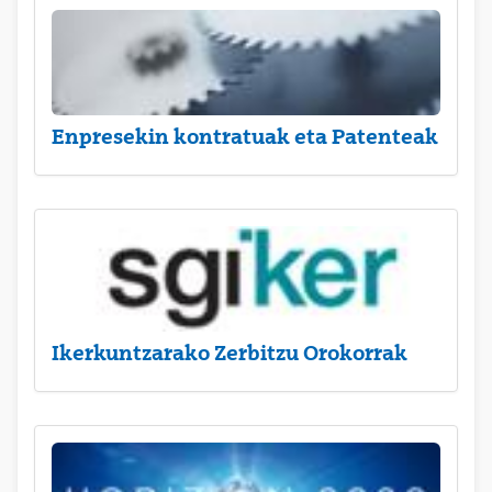
Enpresekin kontratuak eta Patenteak
Ikerkuntzarako Zerbitzu Orokorrak