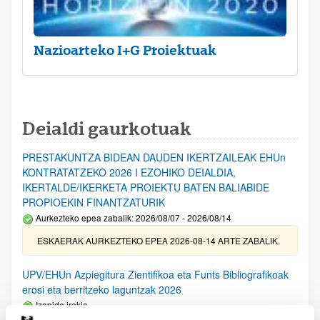
Nazioarteko I+G Proiektuak
Deialdi gaurkotuak
PRESTAKUNTZA BIDEAN DAUDEN IKERTZAILEAK EHUn
KONTRATATZEKO 2026 I EZOHIKO DEIALDIA,
IKERTALDE/IKERKETA PROIEKTU BATEN BALIABIDE
PROPIOEKIN FINANTZATURIK
Aurkezteko epea zabalik: 2026/08/07 - 2026/08/14
ESKAERAK AURKEZTEKO EPEA 2026-08-14 ARTE ZABALIK.
UPV/EHUn Azpiegitura Zientifikoa eta Funts Bibliografikoak
erosi eta berritzeko laguntzak 2026
Izapide irekia