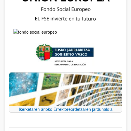
Ikerketaren arloko Errektoreordetzaren jardunaldia