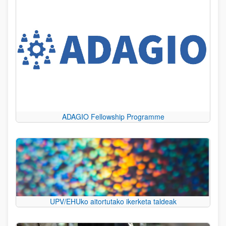
ADAGIO Fellowship Programme
UPV/EHUko aitortutako ikerketa taldeak