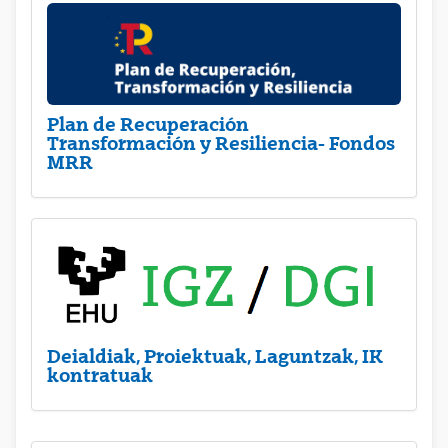
Plan de Recuperación
Transformación y Resiliencia- Fondos
MRR
Deialdiak, Proiektuak, Laguntzak, IK
kontratuak