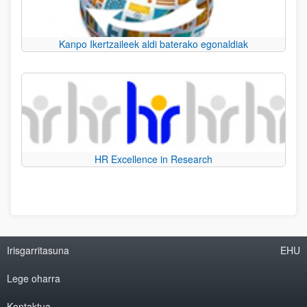
Kanpo Ikertzaileek aldi baterako egonaldiak
HR Excellence in Research
Irisgarritasuna
EHU
Lege oharra
Kontaktua