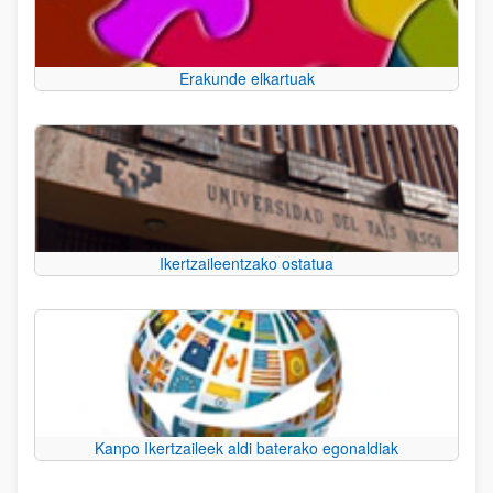
Erakunde elkartuak
Ikertzaileentzako ostatua
Kanpo Ikertzaileek aldi baterako egonaldiak