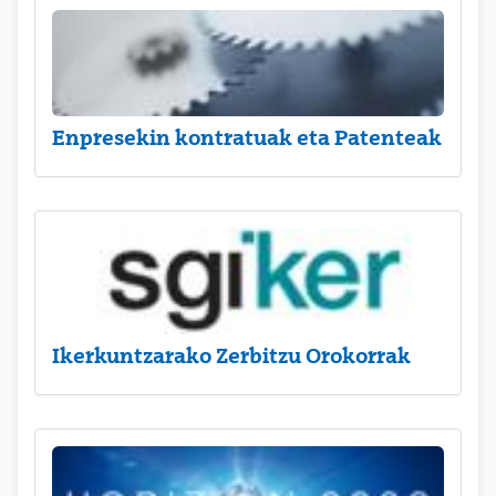
Enpresekin kontratuak eta Patenteak
Ikerkuntzarako Zerbitzu Orokorrak