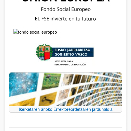
Ikerketaren arloko Errektoreordetzaren jardunaldia