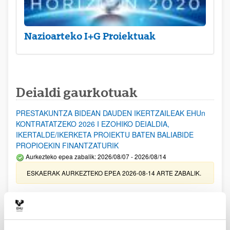
Nazioarteko I+G Proiektuak
Deialdi gaurkotuak
PRESTAKUNTZA BIDEAN DAUDEN IKERTZAILEAK EHUn
KONTRATATZEKO 2026 I EZOHIKO DEIALDIA,
IKERTALDE/IKERKETA PROIEKTU BATEN BALIABIDE
PROPIOEKIN FINANTZATURIK
Aurkezteko epea zabalik: 2026/08/07 - 2026/08/14
ESKAERAK AURKEZTEKO EPEA 2026-08-14 ARTE ZABALIK.
UPV/EHUn Azpiegitura Zientifikoa eta Funts Bibliografikoak
erosi eta berritzeko laguntzak 2026
Izapide irekia