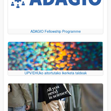
ADAGIO Fellowship Programme
UPV/EHUko aitortutako ikerketa taldeak