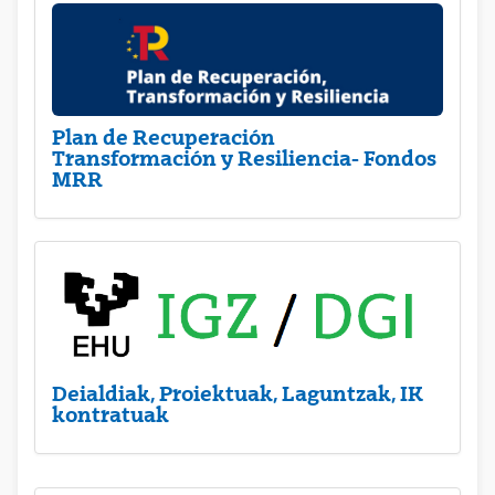
Plan de Recuperación
Transformación y Resiliencia- Fondos
MRR
Deialdiak, Proiektuak, Laguntzak, IK
kontratuak