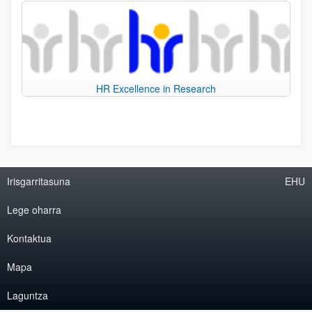
HR Excellence in Research
Irisgarritasuna
EHU
Lege oharra
Kontaktua
Mapa
Laguntza