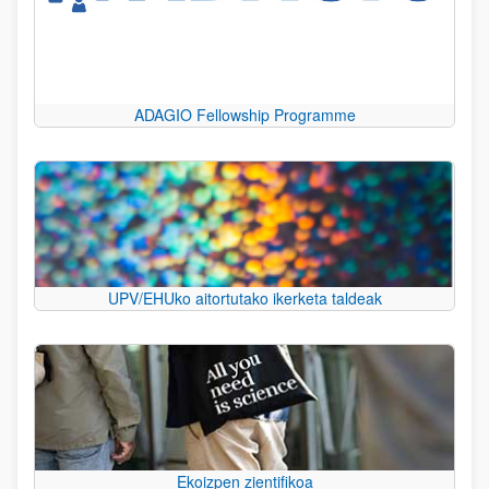
ADAGIO Fellowship Programme
UPV/EHUko aitortutako ikerketa taldeak
Ekoizpen zientifikoa