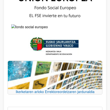
Ikerketaren arloko Errektoreordetzaren jardunaldia