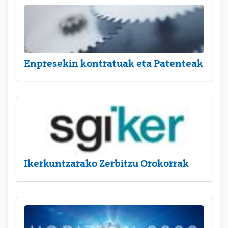
Enpresekin kontratuak eta Patenteak
Ikerkuntzarako Zerbitzu Orokorrak