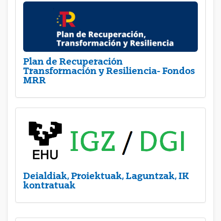
Plan de Recuperación
Transformación y Resiliencia- Fondos
MRR
Deialdiak, Proiektuak, Laguntzak, IK
kontratuak