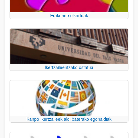
Erakunde elkartuak
Ikertzaileentzako ostatua
Kanpo Ikertzaileek aldi baterako egonaldiak