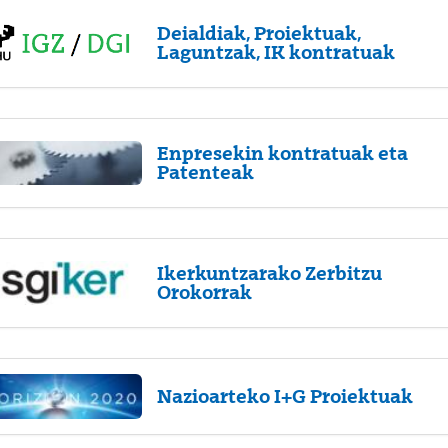
Deialdiak, Proiektuak,
Laguntzak, IK kontratuak
Enpresekin kontratuak eta
Patenteak
Ikerkuntzarako Zerbitzu
Orokorrak
Nazioarteko I+G Proiektuak