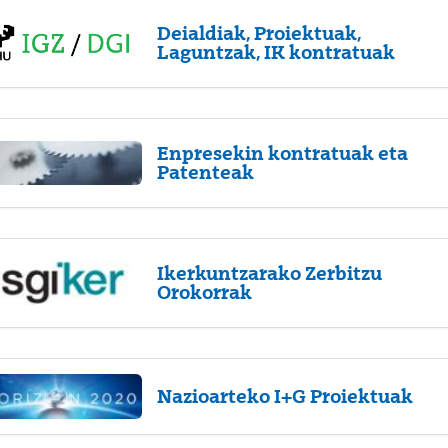
Deialdiak, Proiektuak,
Laguntzak, IK kontratuak
Enpresekin kontratuak eta
Patenteak
Ikerkuntzarako Zerbitzu
Orokorrak
Nazioarteko I+G Proiektuak