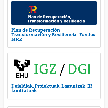
Plan de Recuperación
Transformación y Resiliencia- Fondos
MRR
Deialdiak, Proiektuak, Laguntzak, IK
kontratuak