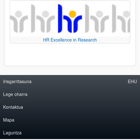
HR Excellence in Research
Irisgarritasuna
EHU
Lege oharra
Kontaktua
Mapa
Laguntza