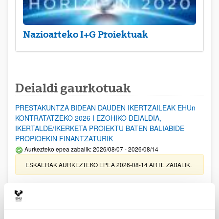
Nazioarteko I+G Proiektuak
Deialdi gaurkotuak
PRESTAKUNTZA BIDEAN DAUDEN IKERTZAILEAK EHUn
KONTRATATZEKO 2026 I EZOHIKO DEIALDIA,
IKERTALDE/IKERKETA PROIEKTU BATEN BALIABIDE
PROPIOEKIN FINANTZATURIK
Aurkezteko epea zabalik: 2026/08/07 - 2026/08/14
ESKAERAK AURKEZTEKO EPEA 2026-08-14 ARTE ZABALIK.
UPV/EHUn Azpiegitura Zientifikoa eta Funts Bibliografikoak
erosi eta berritzeko laguntzak 2026
Izapide irekia