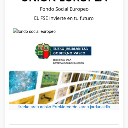
Ikerketaren arloko Errektoreordetzaren jardunaldia