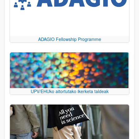
ADAGIO Fellowship Programme
UPV/EHUko aitortutako ikerketa taldeak