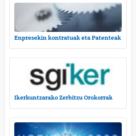
Enpresekin kontratuak eta Patenteak
Ikerkuntzarako Zerbitzu Orokorrak