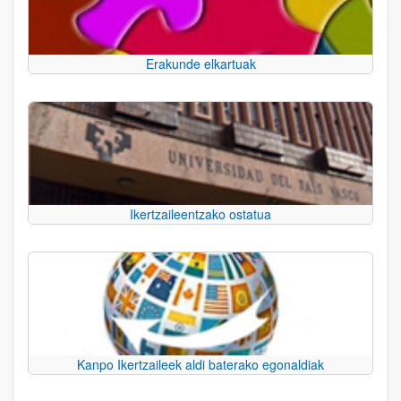
Erakunde elkartuak
Ikertzaileentzako ostatua
Kanpo Ikertzaileek aldi baterako egonaldiak