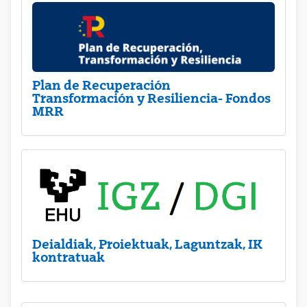
Plan de Recuperación
Transformación y Resiliencia- Fondos
MRR
Deialdiak, Proiektuak, Laguntzak, IK
kontratuak