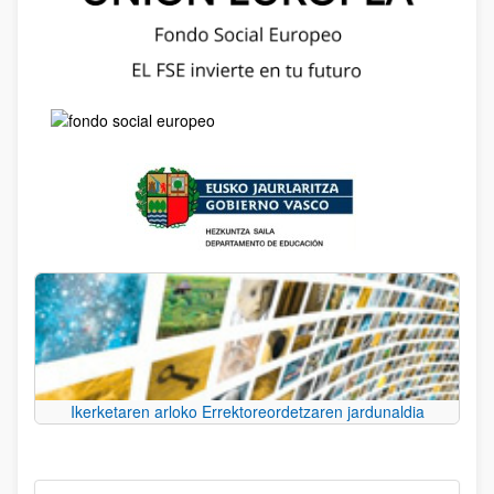
Ikerketaren arloko Errektoreordetzaren jardunaldia