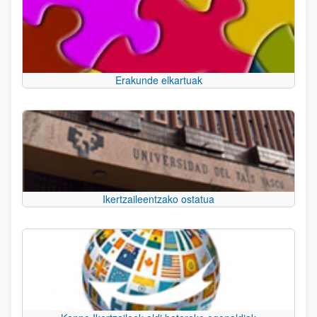
Erakunde elkartuak
Ikertzaileentzako ostatua