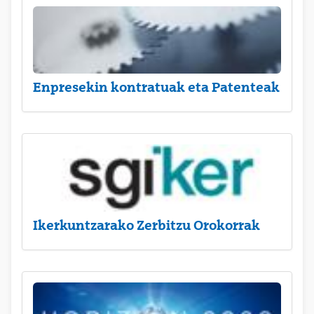
Enpresekin kontratuak eta Patenteak
Ikerkuntzarako Zerbitzu Orokorrak