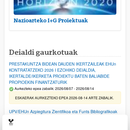
Nazioarteko I+G Proiektuak
Deialdi gaurkotuak
PRESTAKUNTZA BIDEAN DAUDEN IKERTZAILEAK EHUn
KONTRATATZEKO 2026 I EZOHIKO DEIALDIA,
IKERTALDE/IKERKETA PROIEKTU BATEN BALIABIDE
PROPIOEKIN FINANTZATURIK
Aurkezteko epea zabalik: 2026/08/07 - 2026/08/14
ESKAERAK AURKEZTEKO EPEA 2026-08-14 ARTE ZABALIK.
UPV/EHUn Azpiegitura Zientifikoa eta Funts Bibliografikoak
erosi eta berritzeko laguntzak 2026
Izapide irekia