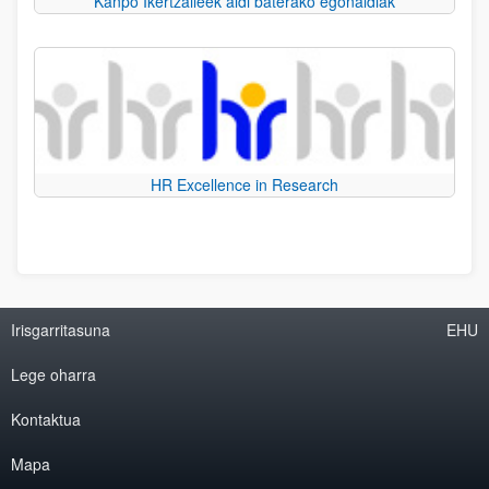
Kanpo Ikertzaileek aldi baterako egonaldiak
HR Excellence in Research
Irisgarritasuna
EHU
Lege oharra
Kontaktua
Mapa