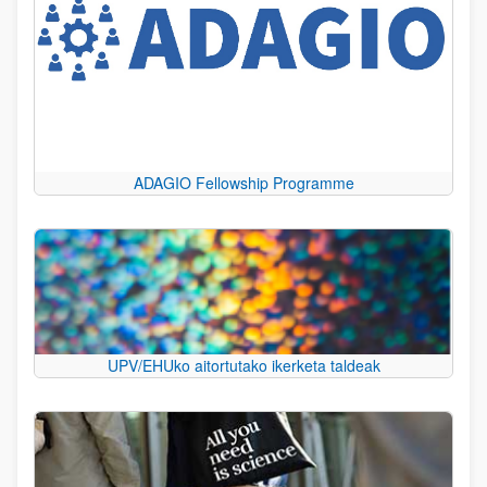
ADAGIO Fellowship Programme
UPV/EHUko aitortutako ikerketa taldeak