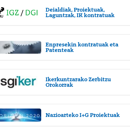
Deialdiak, Proiektuak,
Laguntzak, IK kontratuak
Enpresekin kontratuak eta
Patenteak
Ikerkuntzarako Zerbitzu
Orokorrak
Nazioarteko I+G Proiektuak