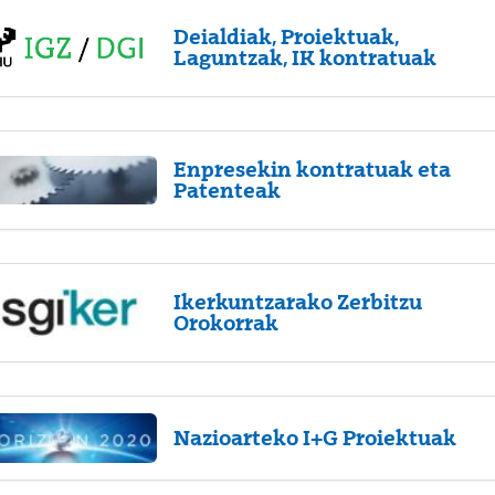
Deialdiak, Proiektuak,
Laguntzak, IK kontratuak
Enpresekin kontratuak eta
Patenteak
Ikerkuntzarako Zerbitzu
Orokorrak
Nazioarteko I+G Proiektuak