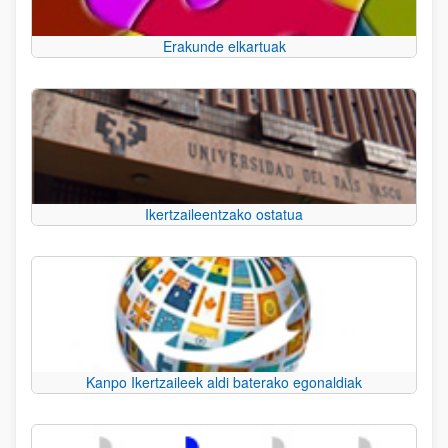
Erakunde elkartuak
Ikertzaileentzako ostatua
Kanpo Ikertzaileek aldi baterako egonaldiak