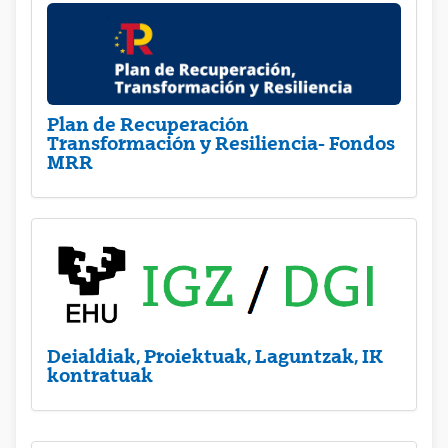
Plan de Recuperación
Transformación y Resiliencia- Fondos
MRR
Deialdiak, Proiektuak, Laguntzak, IK
kontratuak