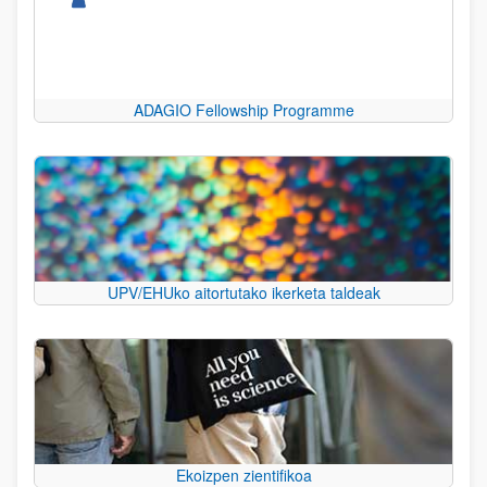
ADAGIO Fellowship Programme
UPV/EHUko aitortutako ikerketa taldeak
Ekoizpen zientifikoa