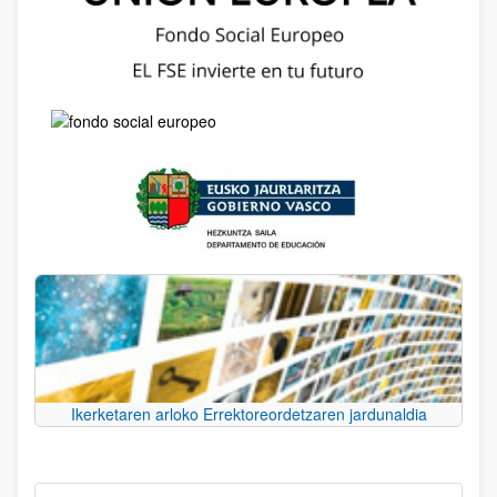
Ikerketaren arloko Errektoreordetzaren jardunaldia