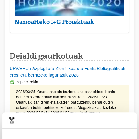
Nazioarteko I+G Proiektuak
Deialdi gaurkotuak
UPV/EHUn Azpiegitura Zientifikoa eta Funts Bibliografikoak
erosi eta berritzeko laguntzak 2026
Izapide irekia
2026/03/25. Onartutako eta baztertutako eskabideen behin-
behineko zerrendako akatsen zuzenketa - 2026/03/23-
Onartuak izan diren eta akatsen bat zuzendu behar duten
eskaeren behin-behineko zerrenda. Alegazioak aurkezteko
epea: 2026/03/24tik 2026/04/09rarte. (biak barne)
Zientzia, Teknologia eta Berrikuntza arloetako kultura
sustatzeko laguntzen deialdia (FECYT) 2026