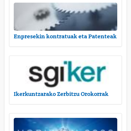
Enpresekin kontratuak eta Patenteak
Ikerkuntzarako Zerbitzu Orokorrak