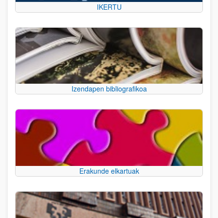
IKERTU
Izendapen bibliografikoa
Erakunde elkartuak