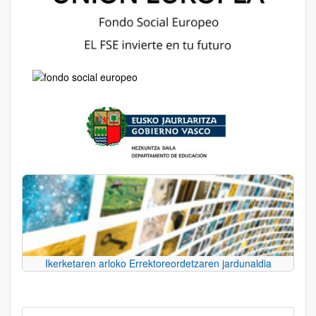
Ikerketaren arloko Errektoreordetzaren jardunaldia