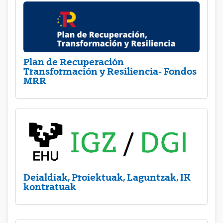
Plan de Recuperación
Transformación y Resiliencia- Fondos
MRR
Deialdiak, Proiektuak, Laguntzak, IK
kontratuak