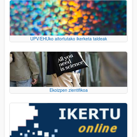
UPV/EHUko aitortutako ikerketa taldeak
Ekoizpen zientifikoa