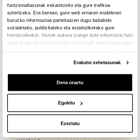
2026/03/25. Onartutako eta baztertutako eskabideen behin-
funtzionaltasunak eskaintzeko eta gure trafikoa
behineko zerrendako akatsen zuzenketa - 2026/03/23-
aztertzeko. Era berean, gure web orriaren erabilerari
Onartuak izan diren eta akatsen bat zuzendu behar duten
eskaeren behin-behineko zerrenda. Alegazioak aurkezteko
buruzko informazioa partekatzen dugu baliabide
epea: 2026/03/24tik 2026/04/09rarte. (biak barne)
sozialetako, publizitateko eta estatistiketako gure
hornitzaileekin. Horiek aukera izango dute informazio hori
Zientzia, Teknologia eta Berrikuntza arloetako kultura
zeuk eman diezun edo euren zerbitzuak erabili dituzulako
sustatzeko laguntzen deialdia (FECYT) 2026
eskuratu duten bestelako informazio batekin uztartzeko.
Aurkezteko epea zabalik: 2026/07/01 - 2026/09/16 13:00
Erakutsi xehetasunak
Dokumentazioa bidaltzeko barne-epea: bakarkako
proposamenak 2026/09/14 –proposamen koordinatuak:
2026/09/11
Dena onartu
FUNDACION LA CAIXA JUNIOR LEADER RETAINING
PROGRAMME 2027
Izapide irekia
Egokitu
IKERTZAILE DOKTOREAK UPV/EHUn KONTRATATZEKO
DEIALDIA (2026)
Ezeztatu
Izapide irekia (Eskaerak aurkezteko epea: 2026/06/03 - 2026/06/25
23:59)