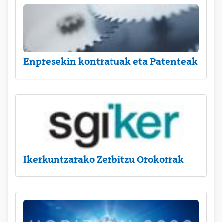
Enpresekin kontratuak eta Patenteak
Ikerkuntzarako Zerbitzu Orokorrak