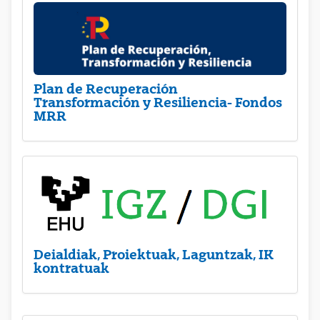
Plan de Recuperación
Transformación y Resiliencia- Fondos
MRR
Deialdiak, Proiektuak, Laguntzak, IK
kontratuak