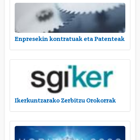
Enpresekin kontratuak eta Patenteak
Ikerkuntzarako Zerbitzu Orokorrak