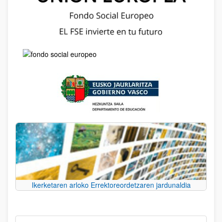
Ikerketaren arloko Errektoreordetzaren jardunaldia