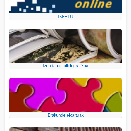
IKERTU
Izendapen bibliografikoa
Erakunde elkartuak