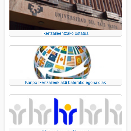
Ikertzaileentzako ostatua
Kanpo Ikertzaileek aldi baterako egonaldiak