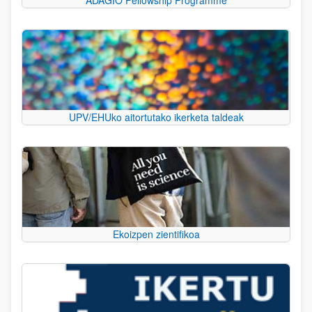
UPV/EHUko aitortutako ikerketa taldeak
Ekoizpen zientifikoa