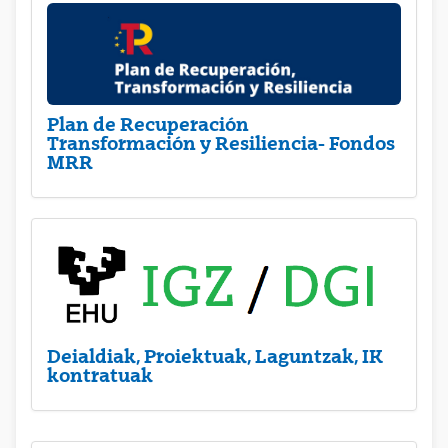
Plan de Recuperación
Transformación y Resiliencia- Fondos
MRR
Deialdiak, Proiektuak, Laguntzak, IK
kontratuak