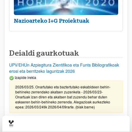
Nazioarteko I+G Proiektuak
Deialdi gaurkotuak
UPV/EHUn Azpiegitura Zientifikoa eta Funts Bibliografikoak
erosi eta berritzeko laguntzak 2026
Izapide irekia
2026/03/25. Onartutako eta baztertutako eskabideen behin-
behineko zerrendako akatsen zuzenketa - 2026/03/23-
Onartuak izan diren eta akatsen bat zuzendu behar duten
eskaeren behin-behineko zerrenda. Alegazioak aurkezteko
epea: 2026/03/24tik 2026/04/09rarte. (biak barne)
Zientzia, Teknologia eta Berrikuntza arloetako kultura
sustatzeko laguntzen deialdia (FECYT) 2026