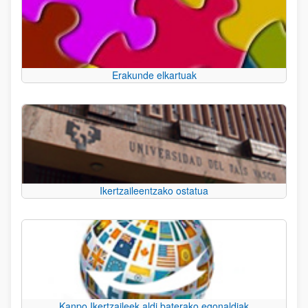
Erakunde elkartuak
Ikertzaileentzako ostatua
Kanpo Ikertzaileek aldi baterako egonaldiak