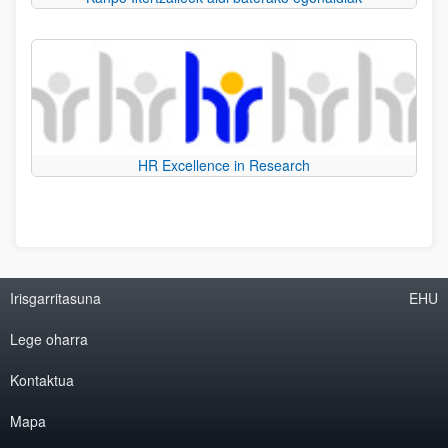
HR Excellence in Research
Irisgarritasuna
EHU
Lege oharra
Kontaktua
Mapa