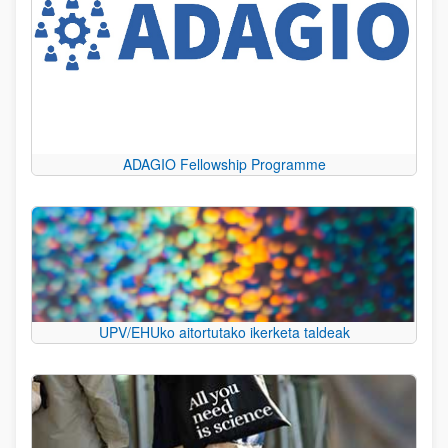
ADAGIO Fellowship Programme
UPV/EHUko aitortutako ikerketa taldeak