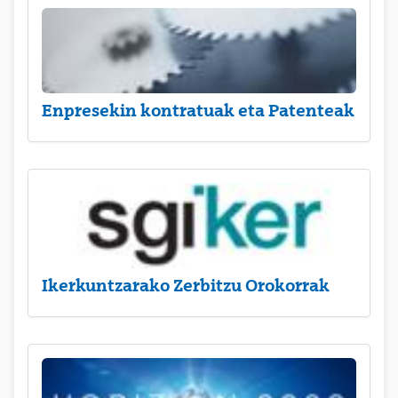
Enpresekin kontratuak eta Patenteak
Ikerkuntzarako Zerbitzu Orokorrak