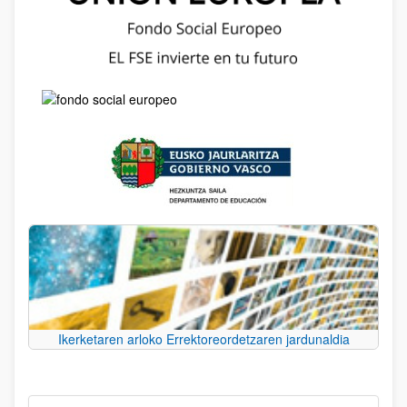
Ikerketaren arloko Errektoreordetzaren jardunaldia