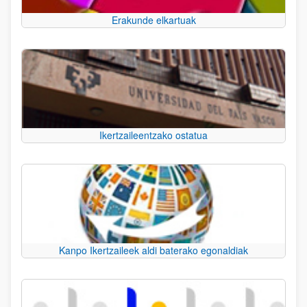
Erakunde elkartuak
Ikertzaileentzako ostatua
Kanpo Ikertzaileek aldi baterako egonaldiak