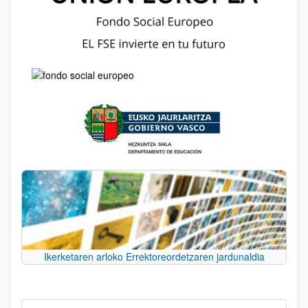
Ikerketaren arloko Errektoreordetzaren jardunaldia