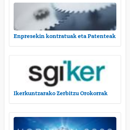
Enpresekin kontratuak eta Patenteak
Ikerkuntzarako Zerbitzu Orokorrak