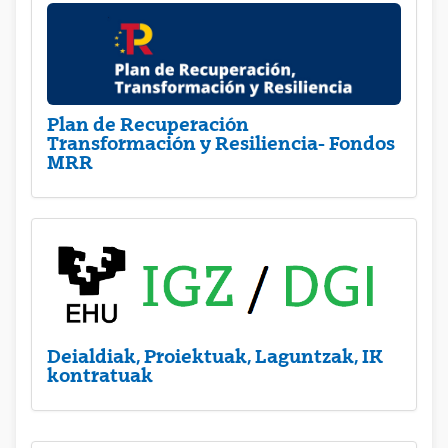
Plan de Recuperación
Transformación y Resiliencia- Fondos
MRR
Deialdiak, Proiektuak, Laguntzak, IK
kontratuak