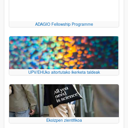
ADAGIO Fellowship Programme
UPV/EHUko aitortutako ikerketa taldeak
Ekoizpen zientifikoa