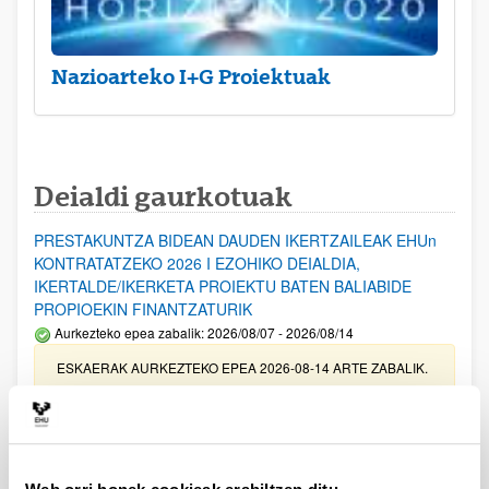
Nazioarteko I+G Proiektuak
Deialdi gaurkotuak
PRESTAKUNTZA BIDEAN DAUDEN IKERTZAILEAK EHUn
KONTRATATZEKO 2026 I EZOHIKO DEIALDIA,
IKERTALDE/IKERKETA PROIEKTU BATEN BALIABIDE
PROPIOEKIN FINANTZATURIK
Aurkezteko epea zabalik: 2026/08/07 - 2026/08/14
ESKAERAK AURKEZTEKO EPEA 2026-08-14 ARTE ZABALIK.
UPV/EHUn Azpiegitura Zientifikoa eta Funts Bibliografikoak
erosi eta berritzeko laguntzak 2026
Izapide irekia