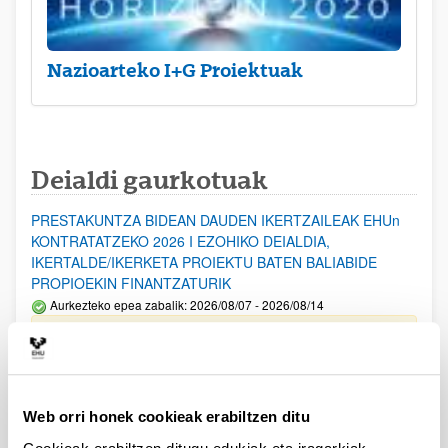
Nazioarteko I+G Proiektuak
Deialdi gaurkotuak
PRESTAKUNTZA BIDEAN DAUDEN IKERTZAILEAK EHUn
KONTRATATZEKO 2026 I EZOHIKO DEIALDIA,
IKERTALDE/IKERKETA PROIEKTU BATEN BALIABIDE
PROPIOEKIN FINANTZATURIK
Aurkezteko epea zabalik: 2026/08/07 - 2026/08/14
ESKAERAK AURKEZTEKO EPEA 2026-08-14 ARTE ZABALIK.
UPV/EHUn Azpiegitura Zientifikoa eta Funts Bibliografikoak
erosi eta berritzeko laguntzak 2026
Web orri honek cookieak erabiltzen ditu
Izapide irekia