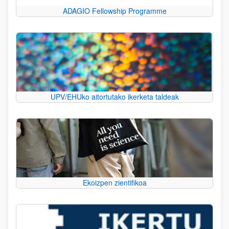
ADAGIO Fellowship Programme
UPV/EHUko aitortutako ikerketa taldeak
Ekoizpen zientifikoa