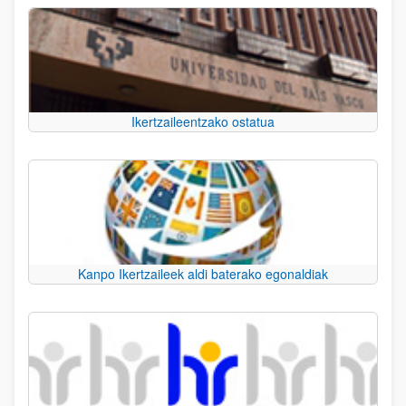
Ikertzaileentzako ostatua
Kanpo Ikertzaileek aldi baterako egonaldiak