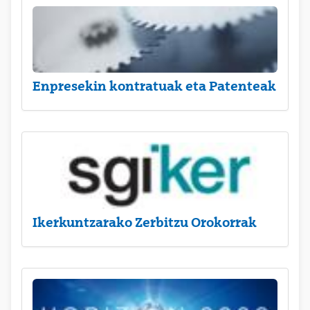
Enpresekin kontratuak eta Patenteak
Ikerkuntzarako Zerbitzu Orokorrak