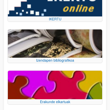
IKERTU
Izendapen bibliografikoa
Erakunde elkartuak