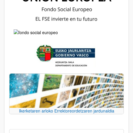
Ikerketaren arloko Errektoreordetzaren jardunaldia