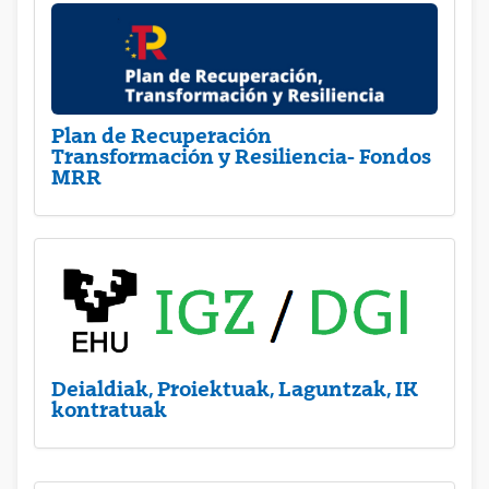
Plan de Recuperación
Transformación y Resiliencia- Fondos
MRR
Deialdiak, Proiektuak, Laguntzak, IK
kontratuak