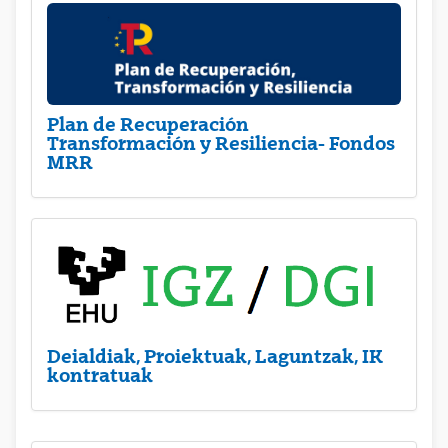
Plan de Recuperación
Transformación y Resiliencia- Fondos
MRR
Deialdiak, Proiektuak, Laguntzak, IK
kontratuak