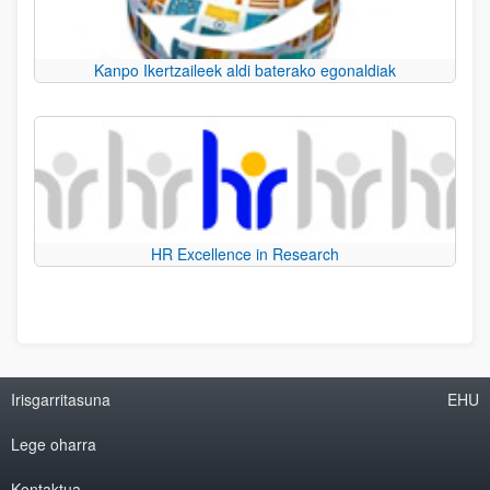
Kanpo Ikertzaileek aldi baterako egonaldiak
HR Excellence in Research
Irisgarritasuna
EHU
Lege oharra
Kontaktua