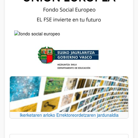
Ikerketaren arloko Errektoreordetzaren jardunaldia