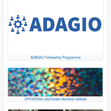
ADAGIO Fellowship Programme
UPV/EHUko aitortutako ikerketa taldeak