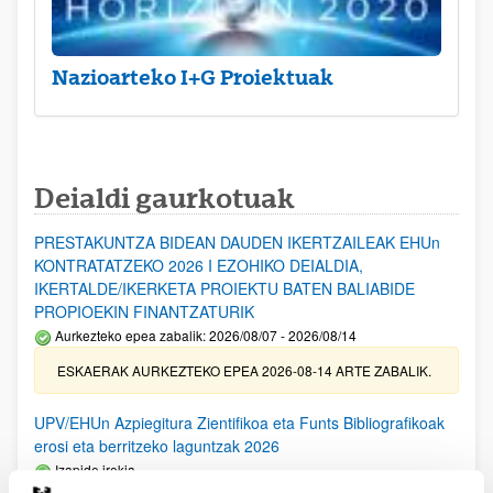
Nazioarteko I+G Proiektuak
Deialdi gaurkotuak
PRESTAKUNTZA BIDEAN DAUDEN IKERTZAILEAK EHUn
KONTRATATZEKO 2026 I EZOHIKO DEIALDIA,
IKERTALDE/IKERKETA PROIEKTU BATEN BALIABIDE
PROPIOEKIN FINANTZATURIK
Aurkezteko epea zabalik: 2026/08/07 - 2026/08/14
ESKAERAK AURKEZTEKO EPEA 2026-08-14 ARTE ZABALIK.
UPV/EHUn Azpiegitura Zientifikoa eta Funts Bibliografikoak
erosi eta berritzeko laguntzak 2026
Izapide irekia