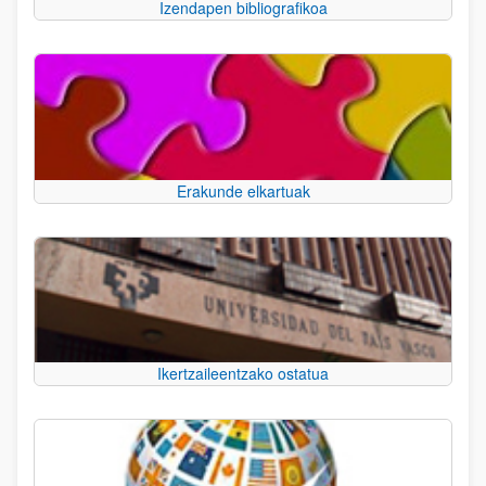
Izendapen bibliografikoa
Erakunde elkartuak
Ikertzaileentzako ostatua