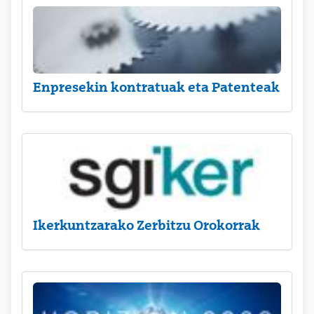
Enpresekin kontratuak eta Patenteak
Ikerkuntzarako Zerbitzu Orokorrak