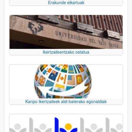
Erakunde elkartuak
Ikertzaileentzako ostatua
Kanpo Ikertzaileek aldi baterako egonaldiak