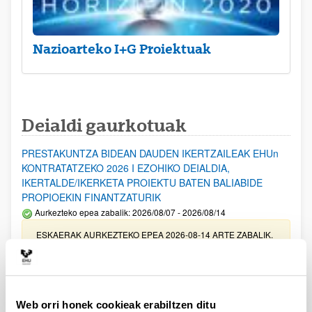
Nazioarteko I+G Proiektuak
Deialdi gaurkotuak
PRESTAKUNTZA BIDEAN DAUDEN IKERTZAILEAK EHUn
KONTRATATZEKO 2026 I EZOHIKO DEIALDIA,
IKERTALDE/IKERKETA PROIEKTU BATEN BALIABIDE
PROPIOEKIN FINANTZATURIK
Aurkezteko epea zabalik: 2026/08/07 - 2026/08/14
ESKAERAK AURKEZTEKO EPEA 2026-08-14 ARTE ZABALIK.
UPV/EHUn Azpiegitura Zientifikoa eta Funts Bibliografikoak
erosi eta berritzeko laguntzak 2026
Izapide irekia
Web orri honek cookieak erabiltzen ditu