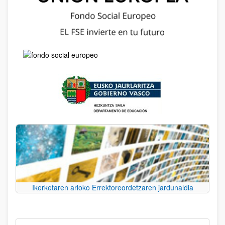
Ikerketaren arloko Errektoreordetzaren jardunaldia