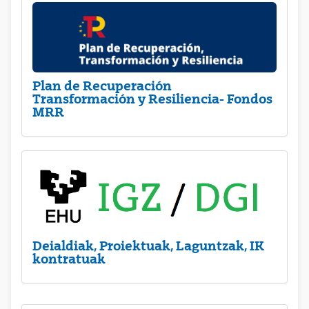
Plan de Recuperación
Transformación y Resiliencia- Fondos
MRR
Deialdiak, Proiektuak, Laguntzak, IK
kontratuak