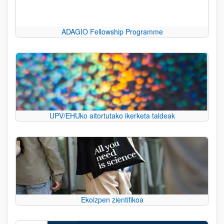
ADAGIO Fellowship Programme
UPV/EHUko aitortutako ikerketa taldeak
Ekoizpen zientifikoa