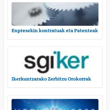
Enpresekin kontratuak eta Patenteak
Ikerkuntzarako Zerbitzu Orokorrak