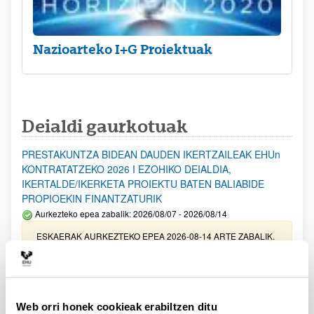
Nazioarteko I+G Proiektuak
Deialdi gaurkotuak
PRESTAKUNTZA BIDEAN DAUDEN IKERTZAILEAK EHUn
KONTRATATZEKO 2026 I EZOHIKO DEIALDIA,
IKERTALDE/IKERKETA PROIEKTU BATEN BALIABIDE
PROPIOEKIN FINANTZATURIK
Aurkezteko epea zabalik: 2026/08/07 - 2026/08/14
ESKAERAK AURKEZTEKO EPEA 2026-08-14 ARTE ZABALIK.
UPV/EHUn Azpiegitura Zientifikoa eta Funts Bibliografikoak
erosi eta berritzeko laguntzak 2026
Izapide irekia
Web orri honek cookieak erabiltzen ditu