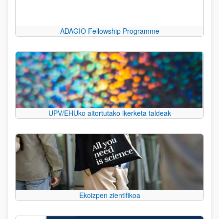
ADAGIO Fellowship Programme
UPV/EHUko aitortutako ikerketa taldeak
Ekoizpen zientifikoa