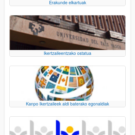
Erakunde elkartuak
Ikertzaileentzako ostatua
Kanpo Ikertzaileek aldi baterako egonaldiak