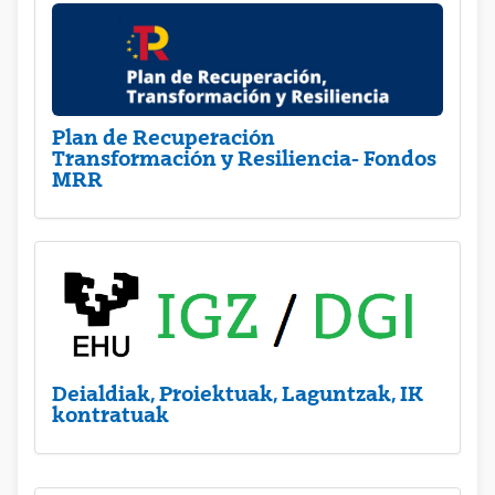
Plan de Recuperación
Transformación y Resiliencia- Fondos
MRR
Deialdiak, Proiektuak, Laguntzak, IK
kontratuak