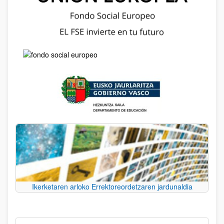
Ikerketaren arloko Errektoreordetzaren jardunaldia