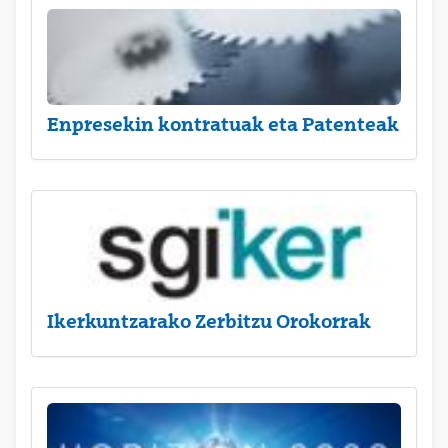
Enpresekin kontratuak eta Patenteak
Ikerkuntzarako Zerbitzu Orokorrak