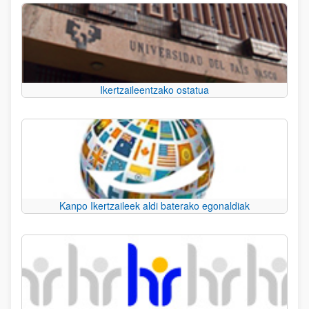
Ikertzaileentzako ostatua
Kanpo Ikertzaileek aldi baterako egonaldiak