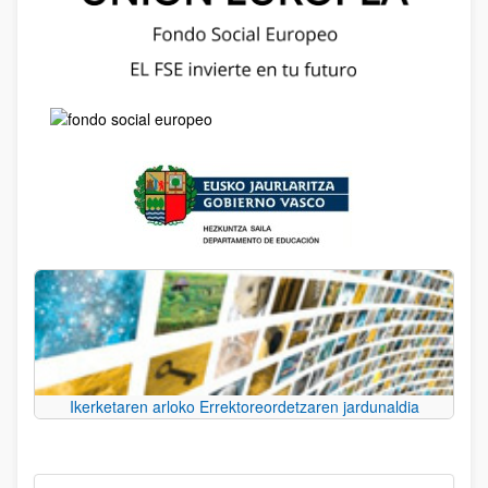
Ikerketaren arloko Errektoreordetzaren jardunaldia