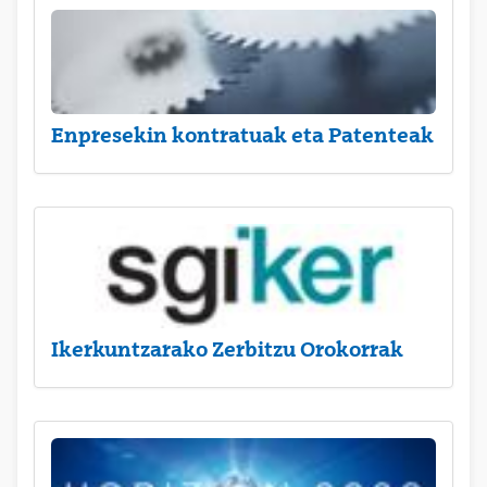
Enpresekin kontratuak eta Patenteak
Ikerkuntzarako Zerbitzu Orokorrak