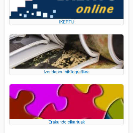
IKERTU
Izendapen bibliografikoa
Erakunde elkartuak