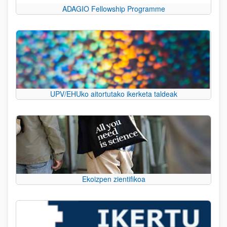
ADAGIO Fellowship Programme
UPV/EHUko aitortutako ikerketa taldeak
Ekoizpen zientifikoa