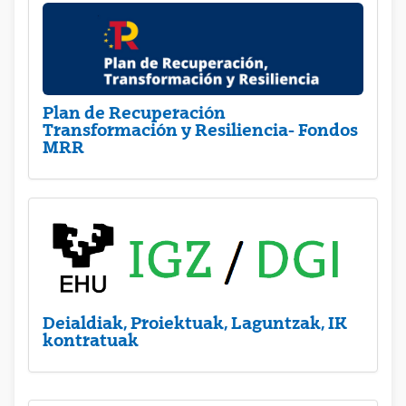
Plan de Recuperación
Transformación y Resiliencia- Fondos
MRR
Deialdiak, Proiektuak, Laguntzak, IK
kontratuak