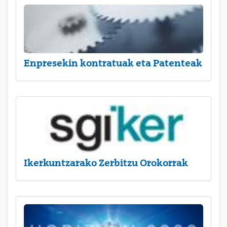
Enpresekin kontratuak eta Patenteak
Ikerkuntzarako Zerbitzu Orokorrak