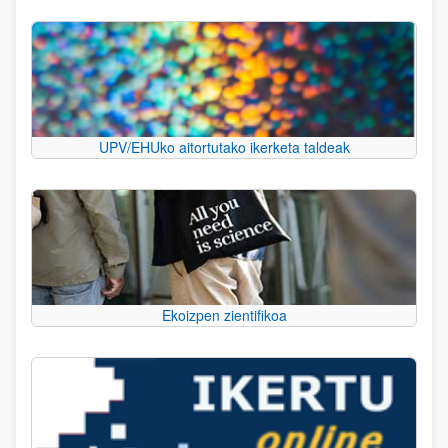
UPV/EHUko aitortutako ikerketa taldeak
Ekoizpen zientifikoa