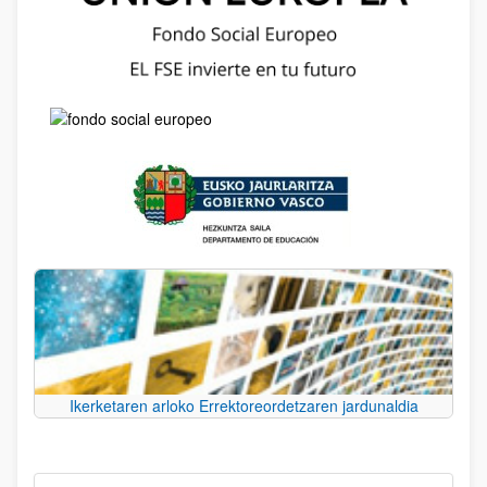
Ikerketaren arloko Errektoreordetzaren jardunaldia