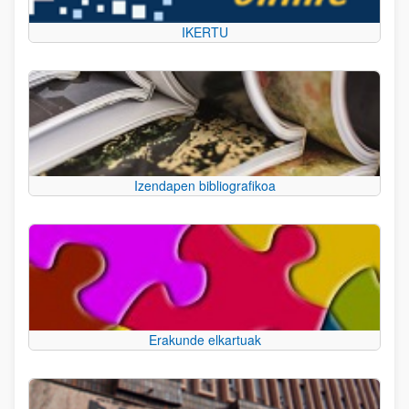
IKERTU
Izendapen bibliografikoa
Erakunde elkartuak