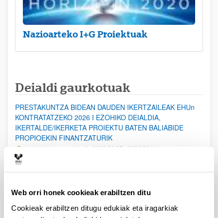
Nazioarteko I+G Proiektuak
Deialdi gaurkotuak
PRESTAKUNTZA BIDEAN DAUDEN IKERTZAILEAK EHUn
KONTRATATZEKO 2026 I EZOHIKO DEIALDIA,
IKERTALDE/IKERKETA PROIEKTU BATEN BALIABIDE
PROPIOEKIN FINANTZATURIK
Aurkezteko epea zabalik: 2026/08/07 - 2026/08/14
ESKAERAK AURKEZTEKO EPEA 2026-08-14 ARTE ZABALIK.
UPV/EHUn Azpiegitura Zientifikoa eta Funts Bibliografikoak
Web orri honek cookieak erabiltzen ditu
erosi eta berritzeko laguntzak 2026
Izapide irekia
Cookieak erabiltzen ditugu edukiak eta iragarkiak