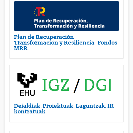
Plan de Recuperación
Transformación y Resiliencia- Fondos
MRR
Deialdiak, Proiektuak, Laguntzak, IK
kontratuak