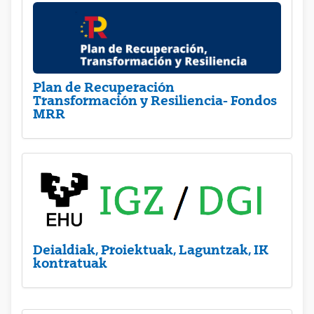
Plan de Recuperación
Transformación y Resiliencia- Fondos
MRR
Deialdiak, Proiektuak, Laguntzak, IK
kontratuak