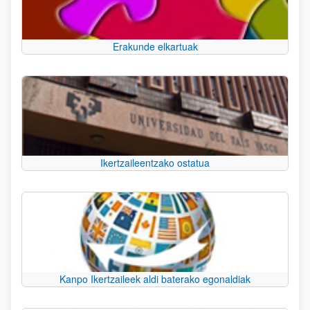
Erakunde elkartuak
Ikertzaileentzako ostatua
Kanpo Ikertzaileek aldi baterako egonaldiak