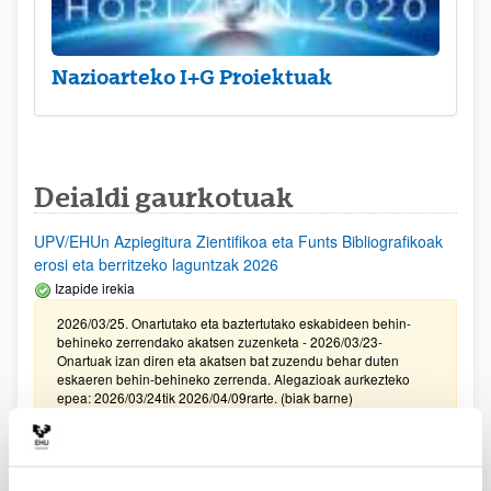
Nazioarteko I+G Proiektuak
Deialdi gaurkotuak
UPV/EHUn Azpiegitura Zientifikoa eta Funts Bibliografikoak
erosi eta berritzeko laguntzak 2026
Izapide irekia
2026/03/25. Onartutako eta baztertutako eskabideen behin-
behineko zerrendako akatsen zuzenketa - 2026/03/23-
Onartuak izan diren eta akatsen bat zuzendu behar duten
eskaeren behin-behineko zerrenda. Alegazioak aurkezteko
epea: 2026/03/24tik 2026/04/09rarte. (biak barne)
Zientzia, Teknologia eta Berrikuntza arloetako kultura
sustatzeko laguntzen deialdia (FECYT) 2026