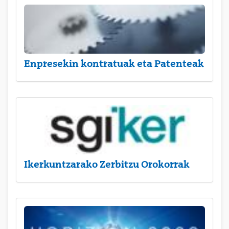
Enpresekin kontratuak eta Patenteak
Ikerkuntzarako Zerbitzu Orokorrak