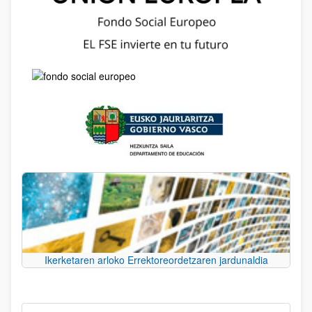
Ikerketaren arloko Errektoreordetzaren jardunaldia