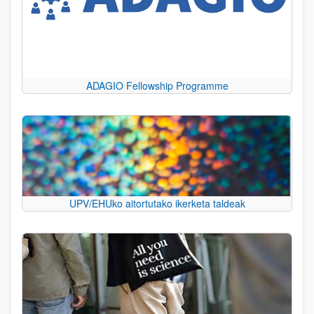
ADAGIO Fellowship Programme
UPV/EHUko aitortutako ikerketa taldeak