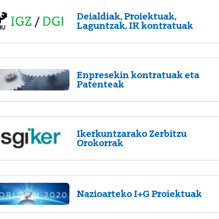
Deialdiak, Proiektuak,
Laguntzak, IK kontratuak
Enpresekin kontratuak eta
Patenteak
Ikerkuntzarako Zerbitzu
Orokorrak
Nazioarteko I+G Proiektuak