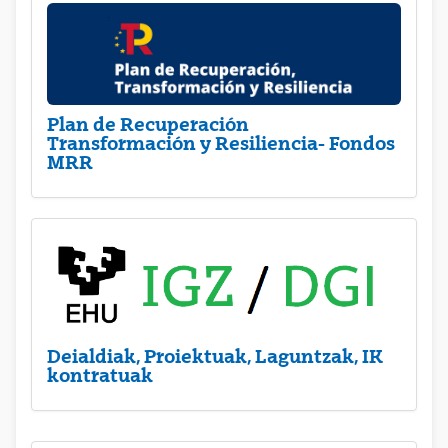
Plan de Recuperación
Transformación y Resiliencia- Fondos
MRR
Deialdiak, Proiektuak, Laguntzak, IK
kontratuak