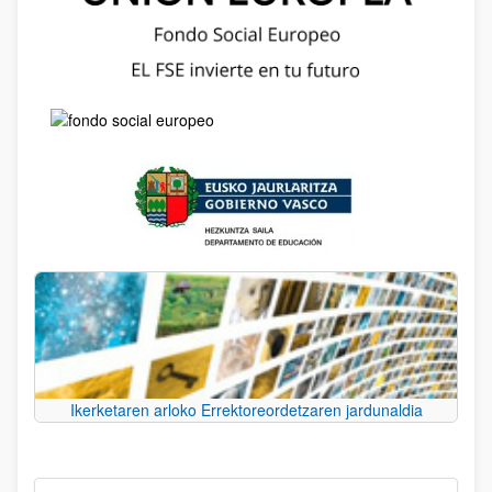
Ikerketaren arloko Errektoreordetzaren jardunaldia