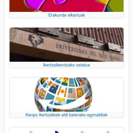
Erakunde elkartuak
Ikertzaileentzako ostatua
Kanpo Ikertzaileek aldi baterako egonaldiak