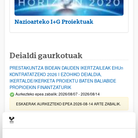
Nazioarteko I+G Proiektuak
Deialdi gaurkotuak
PRESTAKUNTZA BIDEAN DAUDEN IKERTZAILEAK EHUn
KONTRATATZEKO 2026 I EZOHIKO DEIALDIA,
IKERTALDE/IKERKETA PROIEKTU BATEN BALIABIDE
PROPIOEKIN FINANTZATURIK
Aurkezteko epea zabalik: 2026/08/07 - 2026/08/14
ESKAERAK AURKEZTEKO EPEA 2026-08-14 ARTE ZABALIK.
UPV/EHUn Azpiegitura Zientifikoa eta Funts Bibliografikoak
erosi eta berritzeko laguntzak 2026
Izapide irekia