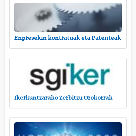
Enpresekin kontratuak eta Patenteak
Ikerkuntzarako Zerbitzu Orokorrak