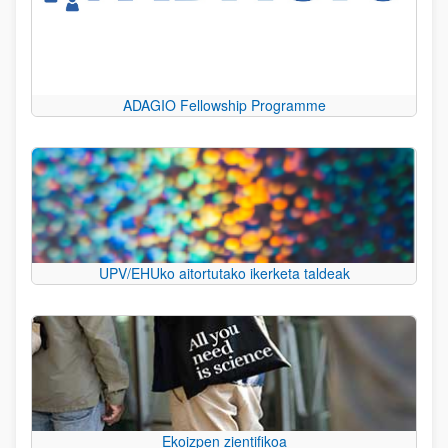
ADAGIO Fellowship Programme
UPV/EHUko aitortutako ikerketa taldeak
Ekoizpen zientifikoa