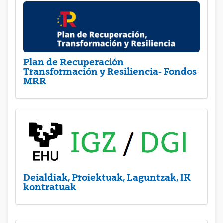
Plan de Recuperación
Transformación y Resiliencia- Fondos
MRR
Deialdiak, Proiektuak, Laguntzak, IK
kontratuak