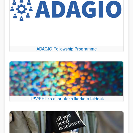
ADAGIO Fellowship Programme
UPV/EHUko aitortutako ikerketa taldeak