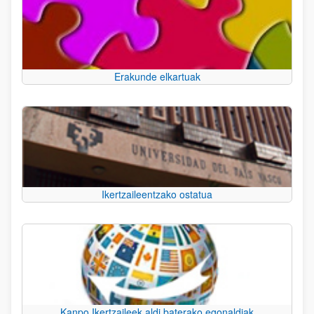
Erakunde elkartuak
Ikertzaileentzako ostatua
Kanpo Ikertzaileek aldi baterako egonaldiak