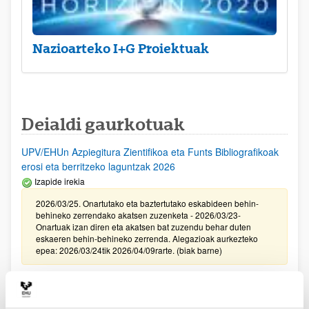
Nazioarteko I+G Proiektuak
Deialdi gaurkotuak
UPV/EHUn Azpiegitura Zientifikoa eta Funts Bibliografikoak
erosi eta berritzeko laguntzak 2026
Izapide irekia
2026/03/25. Onartutako eta baztertutako eskabideen behin-
behineko zerrendako akatsen zuzenketa - 2026/03/23-
Onartuak izan diren eta akatsen bat zuzendu behar duten
eskaeren behin-behineko zerrenda. Alegazioak aurkezteko
epea: 2026/03/24tik 2026/04/09rarte. (biak barne)
Zientzia, Teknologia eta Berrikuntza arloetako kultura
sustatzeko laguntzen deialdia (FECYT) 2026