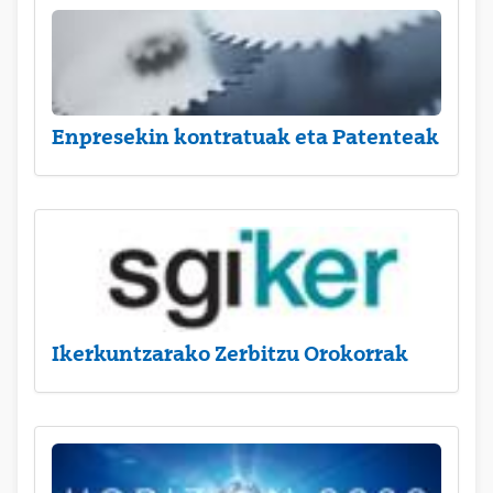
Enpresekin kontratuak eta Patenteak
Ikerkuntzarako Zerbitzu Orokorrak