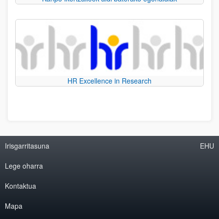
HR Excellence in Research
Irisgarritasuna
EHU
Lege oharra
Kontaktua
Mapa