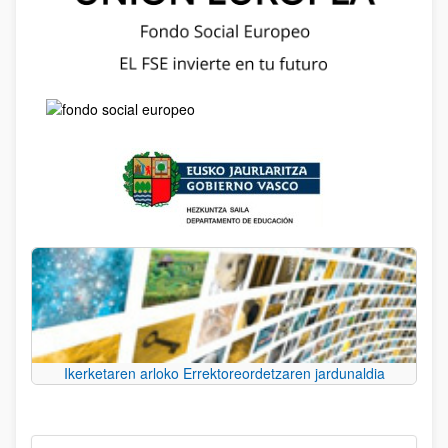
Ikerketaren arloko Errektoreordetzaren jardunaldia