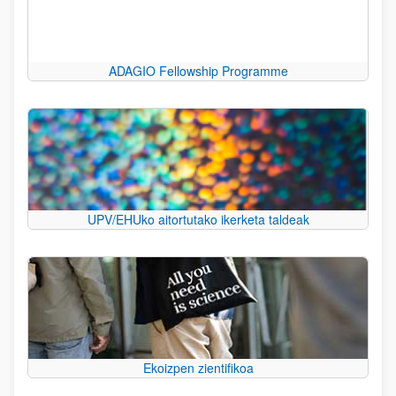
ADAGIO Fellowship Programme
UPV/EHUko aitortutako ikerketa taldeak
Ekoizpen zientifikoa