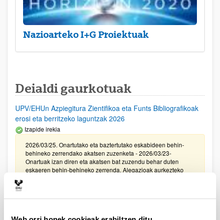
Nazioarteko I+G Proiektuak
Deialdi gaurkotuak
UPV/EHUn Azpiegitura Zientifikoa eta Funts Bibliografikoak
erosi eta berritzeko laguntzak 2026
Izapide irekia
2026/03/25. Onartutako eta baztertutako eskabideen behin-
behineko zerrendako akatsen zuzenketa - 2026/03/23-
Onartuak izan diren eta akatsen bat zuzendu behar duten
eskaeren behin-behineko zerrenda. Alegazioak aurkezteko
epea: 2026/03/24tik 2026/04/09rarte. (biak barne)
Zientzia, Teknologia eta Berrikuntza arloetako kultura
sustatzeko laguntzen deialdia (FECYT) 2026
Web orri honek cookieak erabiltzen ditu