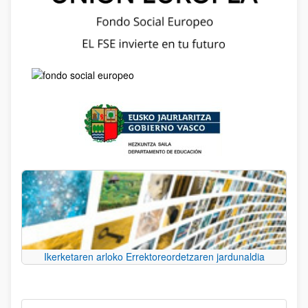
Ikerketaren arloko Errektoreordetzaren jardunaldia