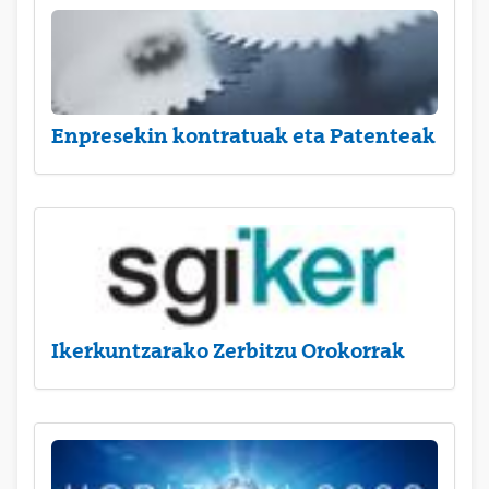
Enpresekin kontratuak eta Patenteak
Ikerkuntzarako Zerbitzu Orokorrak