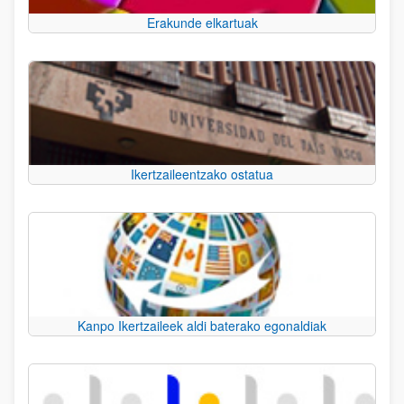
Erakunde elkartuak
Ikertzaileentzako ostatua
Kanpo Ikertzaileek aldi baterako egonaldiak