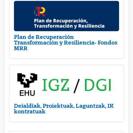
Plan de Recuperación
Transformación y Resiliencia- Fondos
MRR
Deialdiak, Proiektuak, Laguntzak, IK
kontratuak