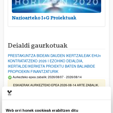
Nazioarteko I+G Proiektuak
Deialdi gaurkotuak
PRESTAKUNTZA BIDEAN DAUDEN IKERTZAILEAK EHUn
KONTRATATZEKO 2026 I EZOHIKO DEIALDIA,
IKERTALDE/IKERKETA PROIEKTU BATEN BALIABIDE
PROPIOEKIN FINANTZATURIK
Aurkezteko epea zabalik: 2026/08/07 - 2026/08/14
ESKAERAK AURKEZTEKO EPEA 2026-08-14 ARTE ZABALIK.
UPV/EHUn Azpiegitura Zientifikoa eta Funts Bibliografikoak
erosi eta berritzeko laguntzak 2026
Izapide irekia
Web orri honek cookieak erabiltzen ditu