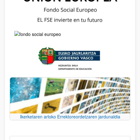
Ikerketaren arloko Errektoreordetzaren jardunaldia