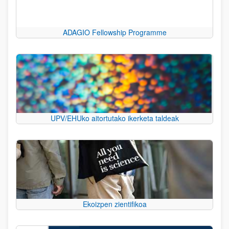
ADAGIO Fellowship Programme
UPV/EHUko aitortutako ikerketa taldeak
Ekoizpen zientifikoa