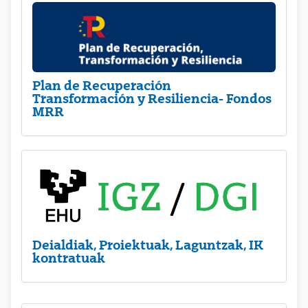
Plan de Recuperación
Transformación y Resiliencia- Fondos
MRR
Deialdiak, Proiektuak, Laguntzak, IK
kontratuak