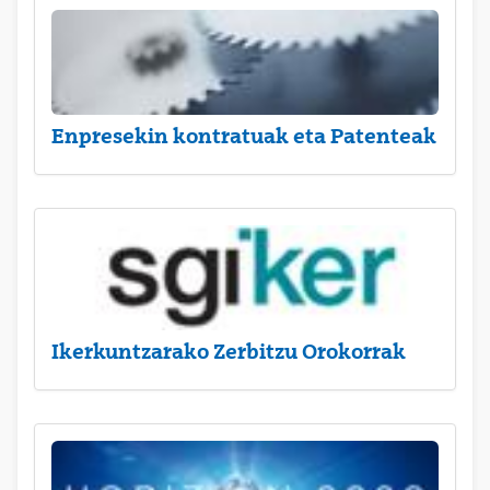
Enpresekin kontratuak eta Patenteak
Ikerkuntzarako Zerbitzu Orokorrak