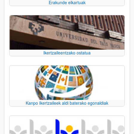
Erakunde elkartuak
Ikertzaileentzako ostatua
Kanpo Ikertzaileek aldi baterako egonaldiak