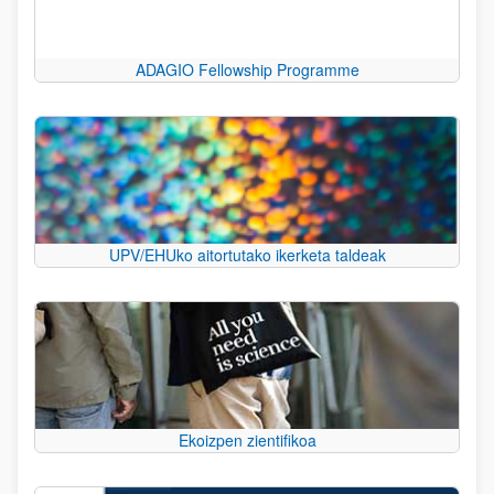
ADAGIO Fellowship Programme
UPV/EHUko aitortutako ikerketa taldeak
Ekoizpen zientifikoa