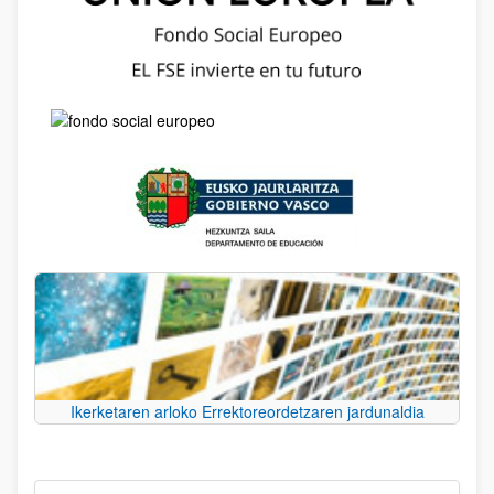
Ikerketaren arloko Errektoreordetzaren jardunaldia