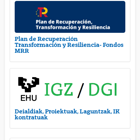
Plan de Recuperación
Transformación y Resiliencia- Fondos
MRR
Deialdiak, Proiektuak, Laguntzak, IK
kontratuak