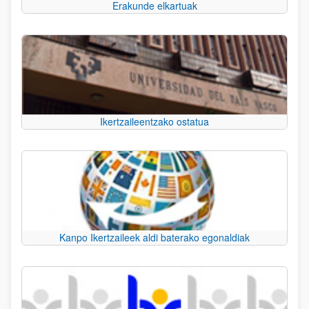
Erakunde elkartuak
Ikertzaileentzako ostatua
Kanpo Ikertzaileek aldi baterako egonaldiak