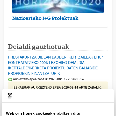
Nazioarteko I+G Proiektuak
Deialdi gaurkotuak
PRESTAKUNTZA BIDEAN DAUDEN IKERTZAILEAK EHUn
KONTRATATZEKO 2026 I EZOHIKO DEIALDIA,
IKERTALDE/IKERKETA PROIEKTU BATEN BALIABIDE
PROPIOEKIN FINANTZATURIK
Aurkezteko epea zabalik: 2026/08/07 - 2026/08/14
ESKAERAK AURKEZTEKO EPEA 2026-08-14 ARTE ZABALIK.
UPV/EHUn Azpiegitura Zientifikoa eta Funts Bibliografikoak
erosi eta berritzeko laguntzak 2026
Izapide irekia
Web orri honek cookieak erabiltzen ditu