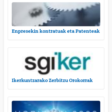
Enpresekin kontratuak eta Patenteak
Ikerkuntzarako Zerbitzu Orokorrak