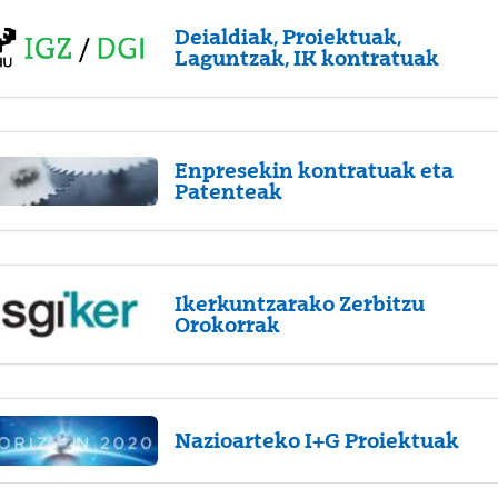
Deialdiak, Proiektuak,
Laguntzak, IK kontratuak
Enpresekin kontratuak eta
Patenteak
Ikerkuntzarako Zerbitzu
Orokorrak
Nazioarteko I+G Proiektuak