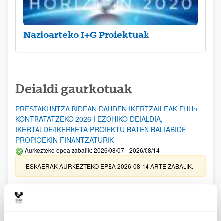
Nazioarteko I+G Proiektuak
Deialdi gaurkotuak
PRESTAKUNTZA BIDEAN DAUDEN IKERTZAILEAK EHUn
KONTRATATZEKO 2026 I EZOHIKO DEIALDIA,
IKERTALDE/IKERKETA PROIEKTU BATEN BALIABIDE
PROPIOEKIN FINANTZATURIK
Aurkezteko epea zabalik: 2026/08/07 - 2026/08/14
ESKAERAK AURKEZTEKO EPEA 2026-08-14 ARTE ZABALIK.
UPV/EHUn Azpiegitura Zientifikoa eta Funts Bibliografikoak
erosi eta berritzeko laguntzak 2026
Izapide irekia