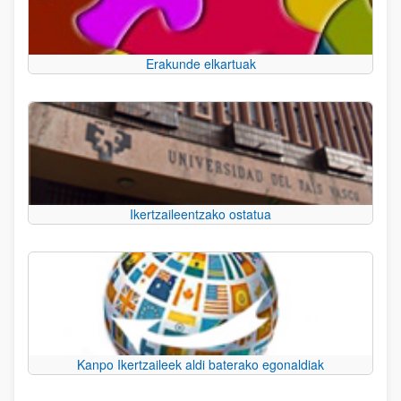
Erakunde elkartuak
Ikertzaileentzako ostatua
Kanpo Ikertzaileek aldi baterako egonaldiak