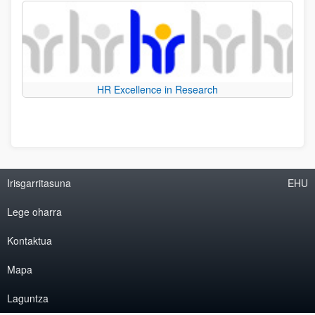
HR Excellence in Research
Irisgarritasuna
EHU
Lege oharra
Kontaktua
Mapa
Laguntza