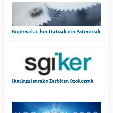
Enpresekin kontratuak eta Patenteak
Ikerkuntzarako Zerbitzu Orokorrak