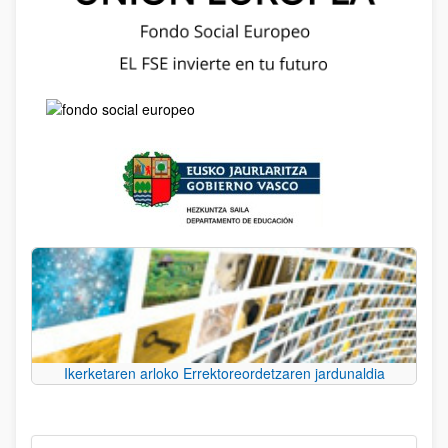
Ikerketaren arloko Errektoreordetzaren jardunaldia