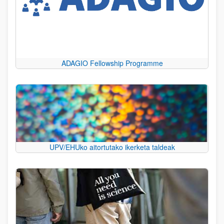
ADAGIO Fellowship Programme
UPV/EHUko aitortutako ikerketa taldeak