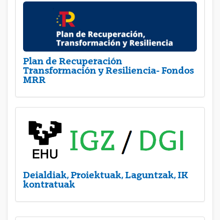
Plan de Recuperación
Transformación y Resiliencia- Fondos
MRR
Deialdiak, Proiektuak, Laguntzak, IK
kontratuak