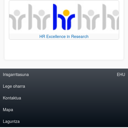
HR Excellence in Research
Irisgarritasuna
EHU
Lege oharra
Kontaktua
Mapa
Laguntza