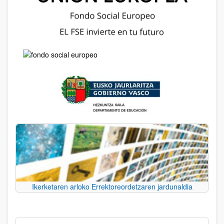
Ikerketaren arloko Errektoreordetzaren jardunaldia