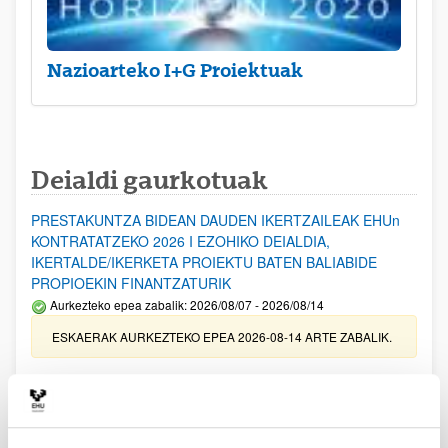
Nazioarteko I+G Proiektuak
Deialdi gaurkotuak
PRESTAKUNTZA BIDEAN DAUDEN IKERTZAILEAK EHUn
KONTRATATZEKO 2026 I EZOHIKO DEIALDIA,
IKERTALDE/IKERKETA PROIEKTU BATEN BALIABIDE
PROPIOEKIN FINANTZATURIK
Aurkezteko epea zabalik: 2026/08/07 - 2026/08/14
ESKAERAK AURKEZTEKO EPEA 2026-08-14 ARTE ZABALIK.
UPV/EHUn Azpiegitura Zientifikoa eta Funts Bibliografikoak
erosi eta berritzeko laguntzak 2026
Izapide irekia