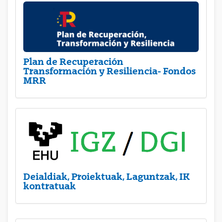
Plan de Recuperación
Transformación y Resiliencia- Fondos
MRR
Deialdiak, Proiektuak, Laguntzak, IK
kontratuak