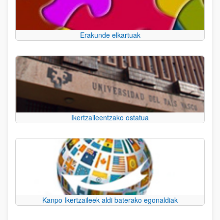
Erakunde elkartuak
Ikertzaileentzako ostatua
Kanpo Ikertzaileek aldi baterako egonaldiak