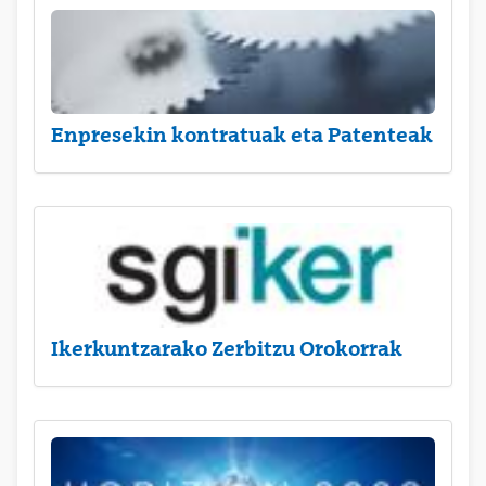
Enpresekin kontratuak eta Patenteak
Ikerkuntzarako Zerbitzu Orokorrak