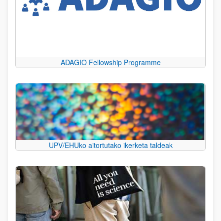
ADAGIO Fellowship Programme
UPV/EHUko aitortutako ikerketa taldeak