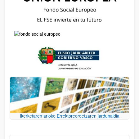
Ikerketaren arloko Errektoreordetzaren jardunaldia