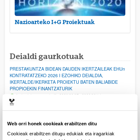
Nazioarteko I+G Proiektuak
Deialdi gaurkotuak
PRESTAKUNTZA BIDEAN DAUDEN IKERTZAILEAK EHUn
KONTRATATZEKO 2026 I EZOHIKO DEIALDIA,
IKERTALDE/IKERKETA PROIEKTU BATEN BALIABIDE
PROPIOEKIN FINANTZATURIK
Aurkezteko epea zabalik: 2026/08/07 - 2026/08/14
ESKAERAK AURKEZTEKO EPEA 2026-08-14 ARTE ZABALIK.
UPV/EHUn Azpiegitura Zientifikoa eta Funts Bibliografikoak
Web orri honek cookieak erabiltzen ditu
erosi eta berritzeko laguntzak 2026
Izapide irekia
Cookieak erabiltzen ditugu edukiak eta iragarkiak