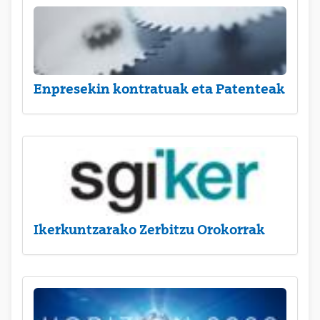
Enpresekin kontratuak eta Patenteak
Ikerkuntzarako Zerbitzu Orokorrak