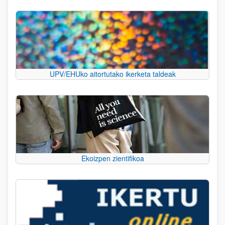
UPV/EHUko aitortutako ikerketa taldeak
Ekoizpen zientifikoa