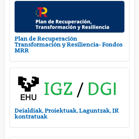
Plan de Recuperación
Transformación y Resiliencia- Fondos
MRR
Deialdiak, Proiektuak, Laguntzak, IK
kontratuak