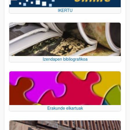
IKERTU
Izendapen bibliografikoa
Erakunde elkartuak